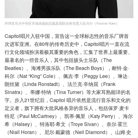
环球音乐大中华区市场高级副总裁及国际业务负责人阮月行（Yvonne Yuen）
Capitol唱片入驻中国，宣告这一全球标志性的音乐厂牌首
次进军亚洲。在80年的传奇历史中，Capitol唱片一直在流
行文化领域扮演着极其重要的角色，汇集了世界上最重要、
最著名的一些音乐人，其中包括披头士乐队（The
Beatles）、海滩男孩乐队（The Beach Boys），耐特·金·
科尔（Nat “King” Cole）、佩吉·李（Peggy Lee）、琳达·
朗丝黛（Linda Ronstadt）、法兰克·辛纳屈（Frank
Sinatra）、蒂娜·特纳（Tina Turner）等大家耳熟能详的名
字。步入21世纪后，Capitol 唱片依然是流行音乐和文化的
定义者，旗下拥有大批风格各异的音乐人，包括保罗·麦卡
特尼（Paul McCartney）、凯蒂·佩里（Katy Perry）、海尔
希（Halsey）、特洛耶·希文（Troye Sivan）、奈尔·霍兰
（Niall Horan）、尼尔·戴蒙德（Neil Diamond）、山姆·史