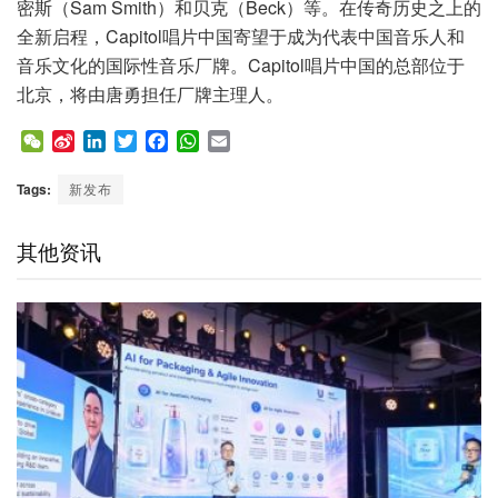
密斯（Sam Smith）和贝克（Beck）等。在传奇历史之上的
全新启程，Capitol唱片中国寄望于成为代表中国音乐人和
音乐文化的国际性音乐厂牌。Capitol唱片中国的总部位于
北京，将由唐勇担任厂牌主理人。
W
S
L
T
F
W
E
e
i
i
w
a
h
m
C
n
n
i
c
a
a
Tags:
新发布
h
a
k
t
e
t
i
a
W
e
t
b
s
l
其他资讯
t
e
d
e
o
A
i
I
r
o
p
b
n
k
p
o