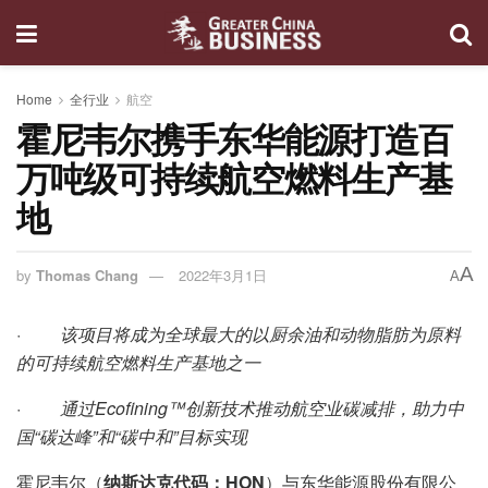
Home
全行业
航空
霍尼韦尔携手东华能源打造百
万吨级可持续航空燃料生产基
地
A
by
Thomas Chang
2022年3月1日
A
·
该项目将成为全球最大的以厨余油和动物脂肪为原料
的可持续航空燃料生产基地之一
·
通过Ecofining™创新技术推动航空业碳减排，助力中
国“碳达峰”和“碳中和”目标实现
霍尼韦尔（
纳斯达克代码：HON
）与东华能源股份有限公