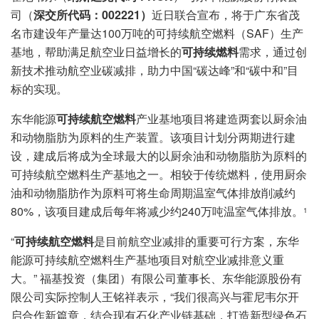
司（
深交所代码：002221）
近日联合宣布，将于广东省茂
名市建设年产量达100万吨的可持续航空燃料（SAF）生产
基地，帮助满足航空业日益增长的
可持续燃料
需求，通过创
新技术推动航空业碳减排，助力中国“碳达峰”和“碳中和”目
标的实现。
东华能源
可持续航空燃料
产业基地项目将建造两套以厨余油
和动物脂肪为原料的生产装置。该项目计划分两期进行建
设，建成后将成为全球最大的以厨余油和动物脂肪为原料的
可持续航空燃料生产基地之一。相较于传统燃料，使用厨余
油和动物脂肪作为原料可将生命周期温室气体排放削减约
80%，该项目建成后每年将减少约240万吨温室气体排放。
1
“
可持续航空燃料
是目前航空业减排的重要可行方案，东华
能源可持续航空燃料生产基地项目对航空业减排意义重
大。” 福基投资（集团）有限公司董事长、东华能源股份有
限公司实际控制人王铭祥表示，“我们很高兴与霍尼韦尔开
启合作新篇章，结合现有石化产业链基础，打造新型绿色石