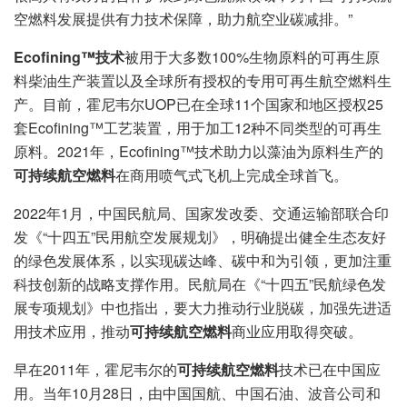
空燃料发展提供有力技术保障，助力航空业碳减排。”
Ecofining™技术
被用于大多数100%生物原料的可再生原
料柴油生产装置以及全球所有授权的专用可再生航空燃料生
产。目前，霍尼韦尔UOP已在全球11个国家和地区授权25
套Ecofining™工艺装置，用于加工12种不同类型的可再生
原料。2021年，Ecofining™技术助力以藻油为原料生产的
可持续航空燃料
在商用喷气式飞机上完成全球首飞。
2022年1月，中国民航局、国家发改委、交通运输部联合印
发《“十四五”民用航空发展规划》，明确提出健全生态友好
的绿色发展体系，以实现碳达峰、碳中和为引领，更加注重
科技创新的战略支撑作用。民航局在《“十四五”民航绿色发
展专项规划》中也指出，要大力推动行业脱碳，加强先进适
用技术应用，推动
可持续航空燃料
商业应用取得突破。
早在2011年，霍尼韦尔的
可持续航空燃料
技术已在中国应
用。当年10月28日，由中国国航、中国石油、波音公司和