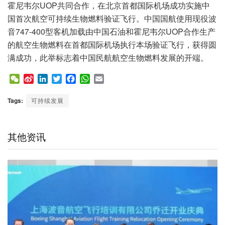
霍尼韦尔UOP共同合作，在北京首都国际机场成功实施中
国首次航空可持续生物燃料验证飞行。中国国航使用现役波
音747-400型客机加载由中国石油和霍尼韦尔UOP合作生产
的航空生物燃料在首都国际机场执行本场验证飞行，获得圆
满成功，此举标志着中国民航航空生物燃料发展的开端。
W
S
L
T
F
W
E
e
i
i
w
a
h
m
C
n
n
i
c
a
a
Tags:
可持续发展
h
a
k
t
e
t
i
a
W
e
t
b
s
l
t
e
d
e
o
A
其他资讯
i
I
r
o
p
b
n
k
p
o