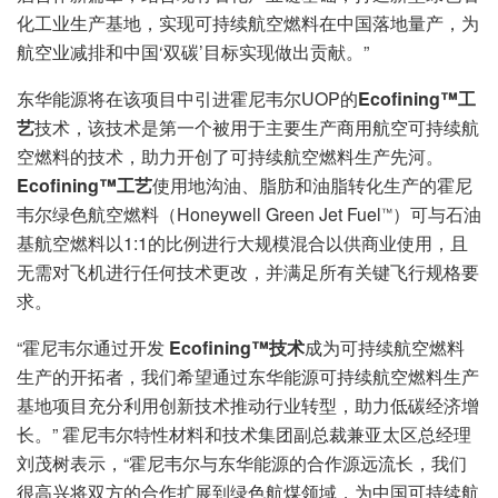
化工业生产基地，实现可持续航空燃料在中国落地量产，为
航空业减排和中国‘双碳’目标实现做出贡献。”
东华能源将在该项目中引进霍尼韦尔UOP的
Ecofining™工
艺
技术，该技术是第一个被用于主要生产商用航空可持续航
空燃料的技术，助力开创了可持续航空燃料生产先河。
Ecofining™工艺
使用地沟油、脂肪和油脂转化生产的霍尼
韦尔绿色航空燃料（Honeywell Green Jet Fuel
）可与石油
™
基航空燃料以1:1的比例进行大规模混合以供商业使用，且
无需对飞机进行任何技术更改，并满足所有关键飞行规格要
求。
“霍尼韦尔通过开发
Ecofining™技术
成为可持续航空燃料
生产的开拓者，我们希望通过东华能源可持续航空燃料生产
基地项目充分利用创新技术推动行业转型，助力低碳经济增
长。” 霍尼韦尔特性材料和技术集团副总裁兼亚太区总经理
刘茂树表示，“霍尼韦尔与东华能源的合作源远流长，我们
很高兴将双方的合作扩展到绿色航煤领域，为中国可持续航