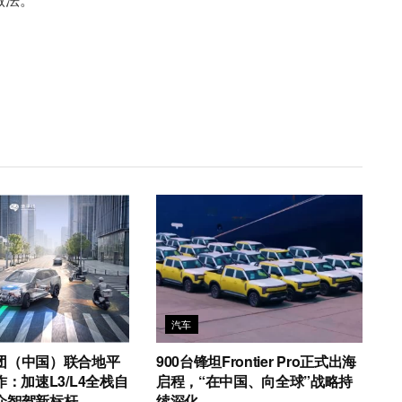
汽车
团（中国）联合地平
900台锋坦Frontier Pro正式出海
作：加速L3/L4全栈自
启程，“在中国、向全球”战略持
众智驾新标杆
续深化