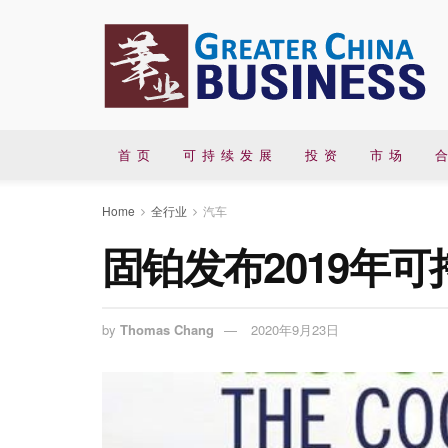
首 页
可 持 续 发 展
投 资
市 场
合
Home
全行业
汽车
固铂发布2019年
by
Thomas Chang
2020年9月23日