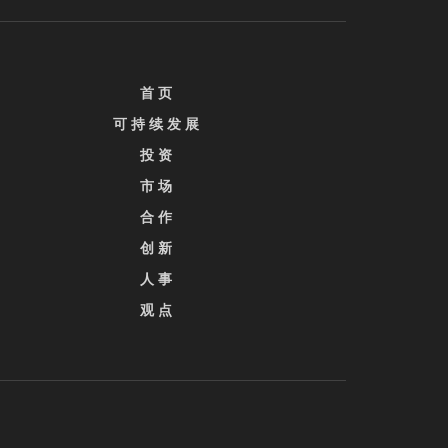
首 页
可 持 续 发 展
投 资
市 场
合 作
创 新
人 事
观 点