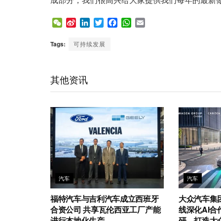
W
S
L
T
F
W
E
e
i
i
w
a
h
m
C
n
n
i
c
a
a
Tags:
可持续发展
h
a
k
t
e
t
i
a
W
e
t
b
s
l
t
e
d
e
o
A
其他资讯
i
I
r
o
p
b
n
k
p
o
汽车
汽车
福特汽车与吉利汽车成立西班牙
大众汽车集
合资公司 共享瓦伦西亚工厂产能
线深化AI合
进行本地化生产
研，打造大