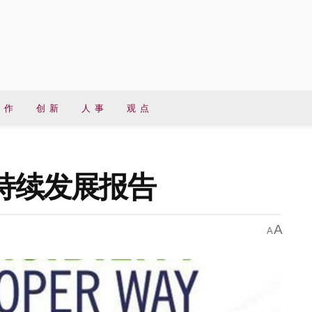
 作
创 新
人 事
观 点
可持续发展报告
A
A