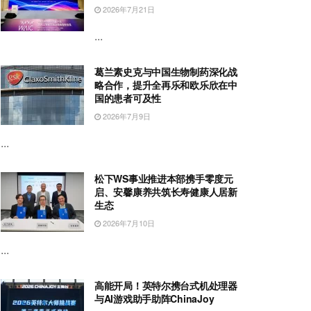
2026年7月21日
...
葛兰素史克与中国生物制药深化战
略合作，提升全再乐和欧乐欣在中
国的患者可及性
2026年7月9日
...
松下WS事业推进本部携手零度元
启、安馨康养共筑长寿健康人居新
生态
2026年7月10日
...
高能开局！英特尔携台式机处理器
与AI游戏助手助阵ChinaJoy