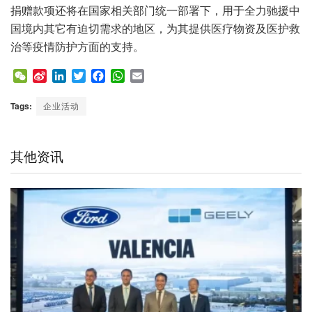
捐赠款项还将在国家相关部门统一部署下，用于全力驰援中
国境内其它有迫切需求的地区，为其提供医疗物资及医护救
治等疫情防护方面的支持。
W
S
L
T
F
W
E
e
i
i
w
a
h
m
C
n
n
i
c
a
a
Tags:
企业活动
h
a
k
t
e
t
i
a
W
e
t
b
s
l
t
e
d
e
o
A
其他资讯
i
I
r
o
p
b
n
k
p
o