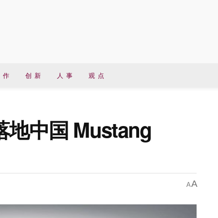
 作
创 新
人 事
观 点
中国 Mustang
A
A