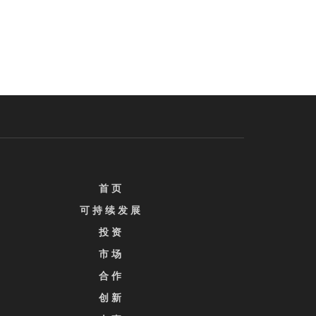
首 页
可 持 续 发 展
投 资
市 场
合 作
创 新