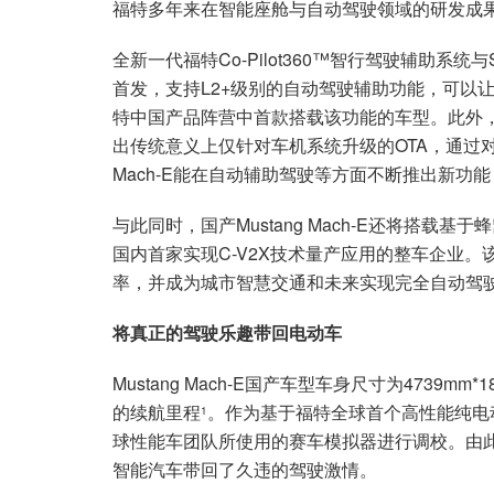
福特多年来在智能座舱与自动驾驶领域的研发成果将在M
全新一代福特Co-Pilot360™智行驾驶辅助系统与S
首发，支持L2+级别的自动驾驶辅助功能，可以
特中国产品阵营中首款搭载该功能的车型。此外，国产M
出传统意义上仅针对车机系统升级的OTA，通过对
Mach-E能在自动辅助驾驶等方面不断推出新功
与此同时，国产Mustang Mach-E还将搭载
国内首家实现C-V2X技术量产应用的整车企业
率，并成为城市智慧交通和未来实现完全自动驾
将真正的驾驶乐趣带回电动车
Mustang Mach-E国产车型车身尺寸为4739mm*
的续航里程
。作为基于福特全球首个高性能纯电动平台
1
球性能车团队所使用的赛车模拟器进行调校。由此这
智能汽车带回了久违的驾驶激情。