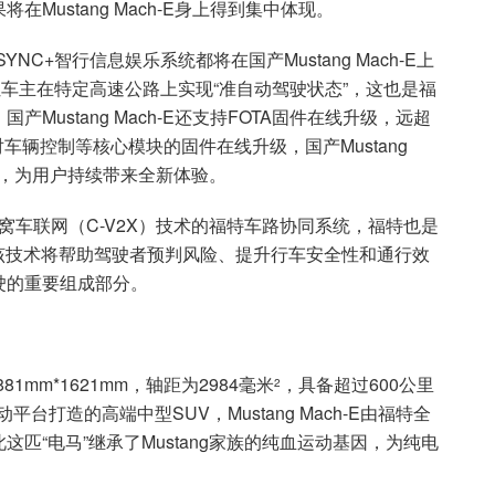
ustang Mach-E身上得到集中体现。
YNC+智行信息娱乐系统都将在国产Mustang Mach-E上
让车主在特定高速公路上实现“准自动驾驶状态”，这也是福
ustang Mach-E还支持FOTA固件在线升级，远超
车辆控制等核心模块的固件在线升级，国产Mustang
能，为用户持续带来全新体验。
基于蜂窝车联网（C-V2X）技术的福特车路协同系统，福特也是
。该技术将帮助驾驶者预判风险、提升行车安全性和通行效
驶的重要组成部分。
1881mm*1621mm，轴距为2984毫米
，具备超过600公里
2
打造的高端中型SUV，Mustang Mach-E由福特全
匹“电马”继承了Mustang家族的纯血运动基因，为纯电