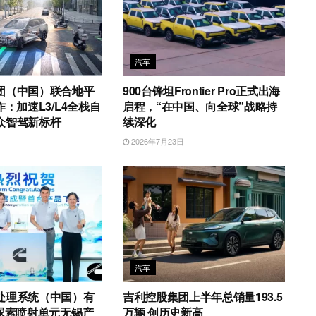
汽车
团（中国）联合地平
900台锋坦Frontier Pro正式出海
作：加速L3/L4全栈自
启程，“在中国、向全球”战略持
众智驾新标杆
续深化
日
2026年7月23日
汽车
处理系统（中国）有
吉利控股集团上半年总销量193.5
4尿素喷射单元无锡产
万辆 创历史新高