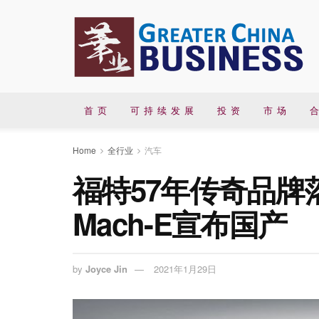
首 页
可 持 续 发 展
投 资
市 场
合
Home
全行业
汽车
福特57年传奇品牌落地
Mach-E宣布国产
by
Joyce Jin
2021年1月29日