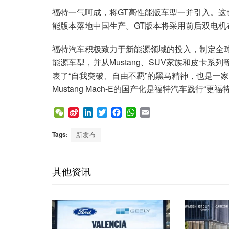
福特一气呵成，将GT高性能版车型一并引入。
能版本落地中国生产。GT版本将采用前后双电机
福特汽车积极致力于新能源领域的投入，制定全球电
能源车型，并从Mustang、SUV家族和皮卡系列等
表了“自我突破、自由不羁”的黑马精神，也是一
Mustang Mach-E的国产化是福特汽车践行“
W
S
L
T
F
W
E
e
i
i
w
a
h
m
C
n
n
i
c
a
a
Tags:
新发布
h
a
k
t
e
t
i
a
W
e
t
b
s
l
t
e
d
e
o
A
其他资讯
i
I
r
o
p
b
n
k
p
o