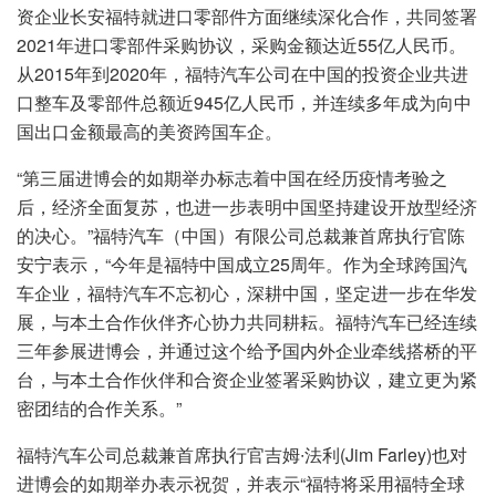
资企业长安福特就进口零部件方面继续深化合作，共同签署
2021年进口零部件采购协议，采购金额达近55亿人民币。
从2015年到2020年，福特汽车公司在中国的投资企业共进
口整车及零部件总额近945亿人民币，并连续多年成为向中
国出口金额最高的美资跨国车企。
“第三届进博会的如期举办标志着中国在经历疫情考验之
后，经济全面复苏，也进一步表明中国坚持建设开放型经济
的决心。”福特汽车（中国）有限公司总裁兼首席执行官陈
安宁表示，“今年是福特中国成立25周年。作为全球跨国汽
车企业，福特汽车不忘初心，深耕中国，坚定进一步在华发
展，与本土合作伙伴齐心协力共同耕耘。福特汽车已经连续
三年参展进博会，并通过这个给予国内外企业牵线搭桥的平
台，与本土合作伙伴和合资企业签署采购协议，建立更为紧
密团结的合作关系。”
福特汽车公司总裁兼首席执行官吉姆∙法利(Jim Farley)也对
进博会的如期举办表示祝贺，并表示“福特将采用福特全球