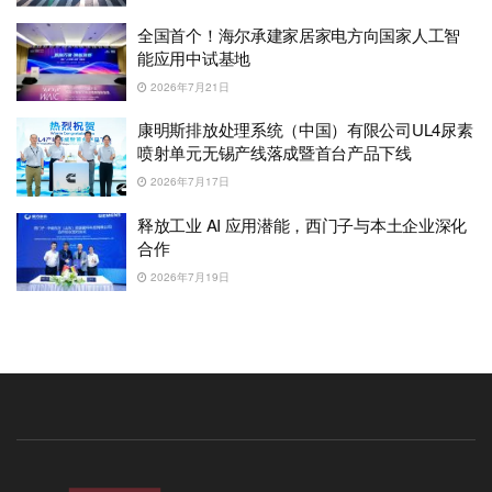
全国首个！海尔承建家居家电方向国家人工智
能应用中试基地
2026年7月21日
康明斯排放处理系统（中国）有限公司UL4尿素
喷射单元无锡产线落成暨首台产品下线
2026年7月17日
释放工业 AI 应用潜能，西门子与本土企业深化
合作
2026年7月19日