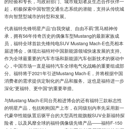
的经验和专长，与政府部门、城市规划者及生态合作伙伴一
起，积极探索中国智慧交通生态系统的潜能，支持从传统城
市向智慧型城市的转型和发展。
代表福特先锋明星产品“自我突破、自由不羁”黑马精神传
承，拥有56年传奇历史的偶像车型Mustang的最新家族成
员，福特全球首款先锋纯电SUV Mustang Mach-E也亮相本
届进博会，体现出福特对中国新能源领域快速发展的支持。
作为全球最重要的汽车市场和新能源汽车创新技术的驱动中
心，中国市场一直是福特汽车全球电气化战略的重要组成部
分。福特将于2021年引进Mustang Mach-E，并将根据中国
消费者的需求提供定制化的产品和服务。这也是福特进一步
深化“更福特、更中国”的重要举措。
与Mustang Mach-E同台亮相进博会的还有福特三款标志性
的明星产品，包括刚刚国产上市，在同级别内率先采用新一
代豪华性能纵置后驱平台的大型高性能旗舰SUV全新福特探
险者，以及风靡全球的福特偶像级先锋产品——福特F-150