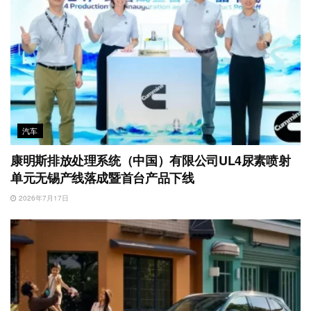
汽车
康明斯排放处理系统（中国）有限公司UL4尿素喷射
单元无锡产线落成暨首台产品下线
2026年7月17日