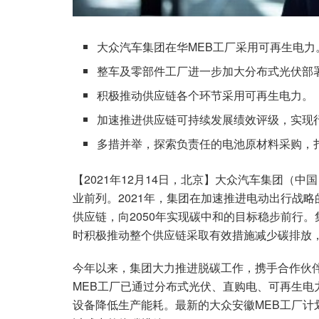
大众汽车集团在华MEB工厂采用可再生电力
整车及零部件工厂进一步加大分布式光伏部
积极推动供应链各个环节采用可再生电力。
加速推进供应链可持续发展绩效评级，实现
多措并举，探索负责任的电池原材料采购，
【2021年12月14日，北京】大众汽车集团（
业前列。2021年，集团在加速推进电动出行战
供应链，向2050年实现碳中和的目标稳步前行
时积极推动整个供应链采取有效措施减少碳排放
今年以来，集团大力推进脱碳工作，携手合作伙
MEB工厂已通过分布式光伏、直购电、可再生电
设备降低生产能耗。最新的大众安徽MEB工厂计