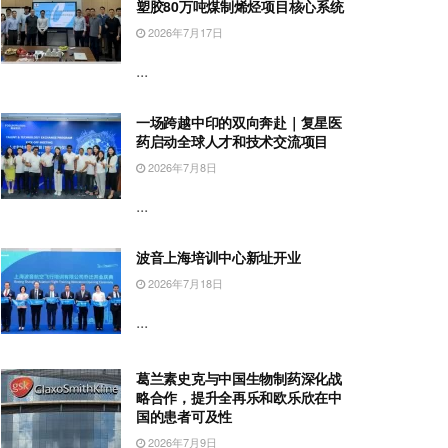
塑胶80万吨煤制烯烃项目核心系统
2026年7月17日
...
一场跨越中印的双向奔赴｜复星医
药启动全球人才和技术交流项目
2026年7月8日
...
波音上海培训中心新址开业
2026年7月18日
...
葛兰素史克与中国生物制药深化战
略合作，提升全再乐和欧乐欣在中
国的患者可及性
2026年7月9日