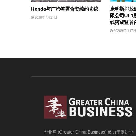
Honda与广汽签署合资续约协议
康明斯排放
限公司UL
2026年7月21日
线落成暨首
2026年7月17
华业网 (Greater China Business) 致力于促进全