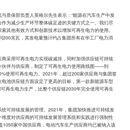
流与质保部负责人英格尔先生表示：“能源在汽车生产中发
力作为减少生产环节整体碳足迹的关键方式之一。我们尽
探索其他有效方式和创新技术以增加可再生电力的使用。
到200兆瓦，其发电量预计约占集团所有在华工厂电力消
应商采用可再生电力实现碳减排，同时加强供应链可持续
作伙伴与供应商，制定了可再生电力使用路线图——到
0%使用可再生电力。2021年，超过200家供应商与集团签
在电池供应链方面设定了更高的目标，第一款新能源车型
使用可再生电力生产，比整个供应链2030年完全使用可再生
统可持续发展的管理。2021年，集团加快推进可持续发
个维度对供应商的可持续发展管理系统和实践进行强制性
盖1050家中国供应商，电动汽车生产供应商均已被纳入该