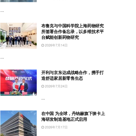
...
布鲁克与中国科学院上海药物研究
所签署合作备忘录，以多维技术平
台赋能创新药物研究
2026年7月14日
...
开利与京东达成战略合作，携手打
造舒适家居新零售生态
2026年7月24日
...
在中国 为全球，丹纳赫旗下徕卡上
海研发制造基地正式启用
2026年7月17日