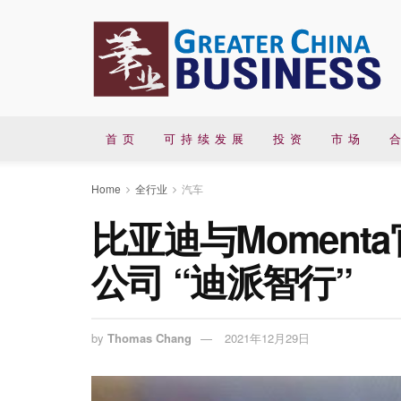
首 页
可 持 续 发 展
投 资
市 场
合
Home
全行业
汽车
比亚迪与Momen
公司 “迪派智行”
by
Thomas Chang
2021年12月29日