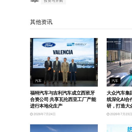
Tags:
投资与并购
h
a
k
t
e
t
i
a
W
e
t
b
s
l
t
e
d
e
o
A
其他资讯
i
I
r
o
p
b
n
k
p
o
汽车
汽车
福特汽车与吉利汽车成立西班牙
大众汽车集
合资公司 共享瓦伦西亚工厂产能
线深化AI合
进行本地化生产
研，打造大
2026年7月24日
2026年7月23