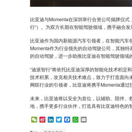
比亚迪与Momenta在深圳举行合资公司揭牌仪
行”）。为双方长期在智能驾驶领域，携手融合发
比亚迪作为国内新能源汽车引领者，在智能汽车
Momenta作为行业领先的自动驾驶公司，其独
的自动驾驶，进一步助推比亚迪在智能驾驶领域
“迪派智行”将依托比亚迪深厚的智能化技术积淀和
技术积累，攻克相关技术难点，致力于打造面向
网联行业的引领者，比亚迪将携手Momenta通
未来，比亚迪将以安全为首位，以辅助、陪伴、
地，携手更多行业伙伴，打造具有比亚迪特色的
W
S
L
T
F
W
E
e
i
i
w
a
h
m
C
n
n
i
c
a
a