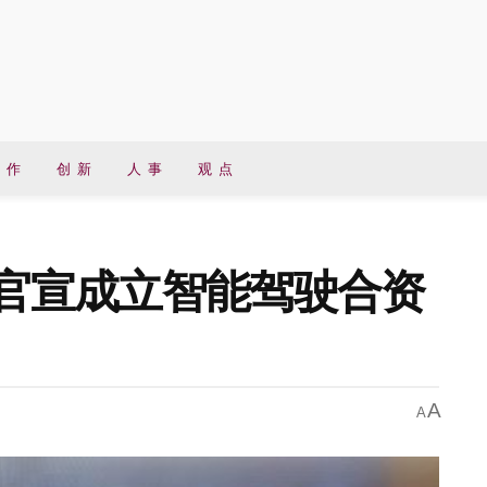
 作
创 新
人 事
观 点
ta官宣成立智能驾驶合资
A
A