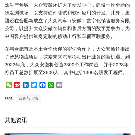
除生产领域，大众安徽还扩大了研发中心，建设一座全新的
研发测试场，以支持硬件测试和软件应用的开发。此外，集
团还在合肥新成立了大众汽车（安徽）数字化销售服务有限
公司，以提升大众安徽在销售和售后方面的数字竞争力，为
中国客户提供量身定制的移动出行和车辆互联服务。
在与合肥市及本土合作伙伴的密切合作下，大众安徽还推出
了智慧物流项目，探索未来汽车移动出行业务的新机遇。到
2022年底，大众安徽将创造2300个工作岗位，并于2023年
将员工总数扩展至3500人，其中包括1300名研发工程师。
W
S
L
T
F
W
E
e
i
i
w
a
h
m
C
n
n
i
c
a
a
Tags:
业务与市场
h
a
k
t
e
t
i
a
W
e
t
b
s
l
t
e
d
e
o
A
其他资讯
i
I
r
o
p
b
n
k
p
o