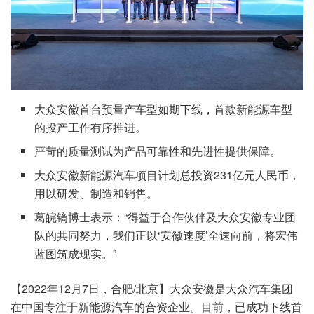
大众安徽首台预量产车型如期下线，首款新能源车型
的投产工作有序推进。
严苛的质量测试为产品可靠性和先进性提供保障。
大众安徽新能源汽车项目计划总投资231亿元人民币，
用以研发、制造和销售。
葛皖镝博士表示：“得益于合作伙伴及大众安徽专业团
队的共同努力，我们正以‘安徽速度’全速向前，将宏伟
蓝图筑成现实。”
【2022年12月7日，合肥/北京】大众安徽是大众汽车集团
在中国专注于新能源汽车的合资企业。目前，已成功下线首