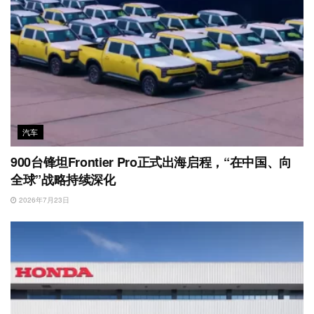
汽车
900台锋坦Frontier Pro正式出海启程，“在中国、向
全球”战略持续深化
2026年7月23日