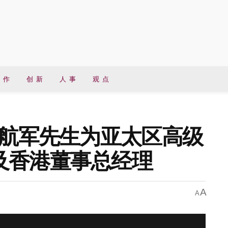
 作
创 新
人 事
观 点
吴航军先生为亚太区高级
及香港董事总经理
A
A