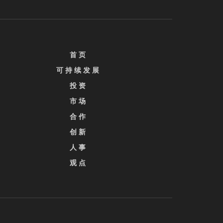
首 页
可 持 续 发 展
投 资
市 场
合 作
创 新
人 事
观 点