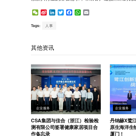
W
S
L
T
F
W
E
e
i
i
w
a
h
m
C
n
n
i
c
a
a
Tags:
人事
h
a
k
t
e
t
i
a
W
e
t
b
s
l
t
e
d
e
o
A
其他资讯
i
I
r
o
p
b
n
k
p
o
企业服务
企业服务
CSA集团与佳合（浙江）检验检
丹纳赫X鹭江创
测有限公司签署健康家居项目合
原生海洋生
作备忘录
厦门！