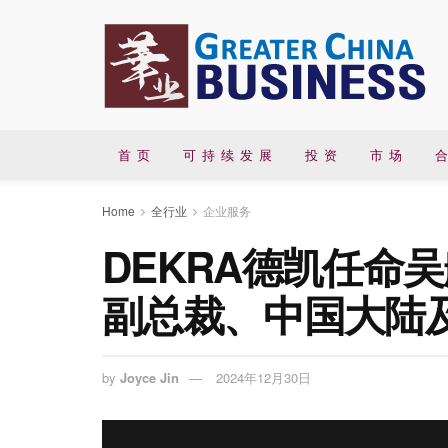
首 页
可 持 续 发 展
投 资
市 场
合
Home
全行业
企业服务
DEKRA德凯任命
副总裁、中国大陆
by
Joyce Jin
2024年12月30日