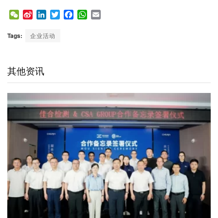
W
S
L
T
F
W
E
e
i
i
w
a
h
m
C
n
n
i
c
a
a
Tags:
企业活动
h
a
k
t
e
t
i
a
W
e
t
b
s
l
t
e
d
e
o
A
其他资讯
i
I
r
o
p
b
n
k
p
o