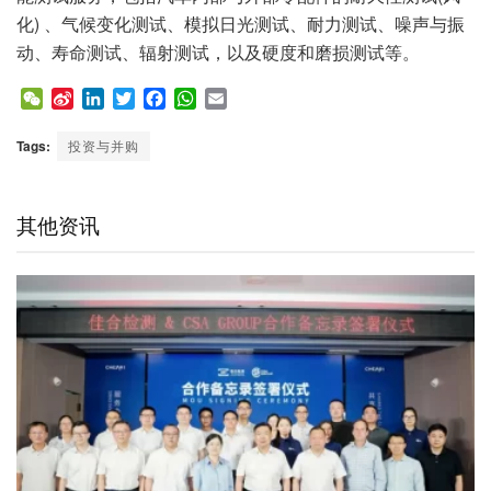
化) 、气候变化测试、模拟日光测试、耐力测试、噪声与振
动、寿命测试、辐射测试，以及硬度和磨损测试等。
W
S
L
T
F
W
E
e
i
i
w
a
h
m
C
n
n
i
c
a
a
Tags:
投资与并购
h
a
k
t
e
t
i
a
W
e
t
b
s
l
t
e
d
e
o
A
其他资讯
i
I
r
o
p
b
n
k
p
o