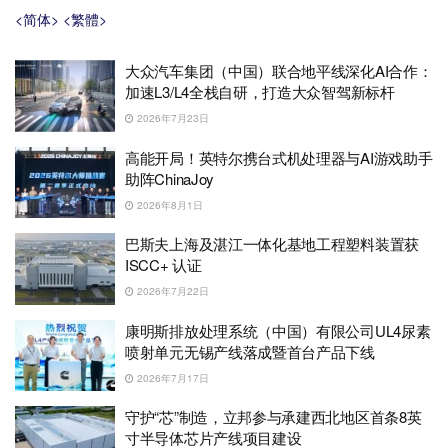
<简体>
<繁體>
大众汽车集团（中国）联合地平线深化AI合作：
加速L3/L4全栈自研，打造大众智驾新标杆
2026年7月23日
高能开局！英特尔携台式机处理器与AI游戏助手
助阵ChinaJoy
2026年8月1日
巴斯夫上海及湛江一体化基地工程塑料装置获
ISCC+ 认证
2026年7月22日
康明斯排放处理系统（中国）有限公司UL4尿素
喷射单元无锡产线落成暨首台产品下线
2026年7月17日
守护“芯”制造，立邦参与承建西北地区首条8英
寸半导体芯片产线项目建设