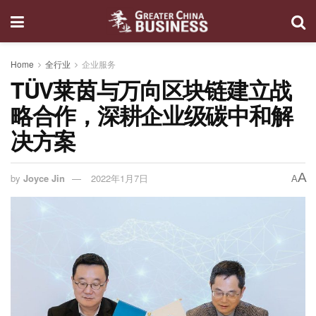
Home
全行业
企业服务
TÜV莱茵与万向区块链建立战
略合作，深耕企业级碳中和解
决方案
A
by
Joyce Jin
2022年1月7日
A