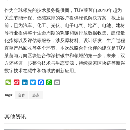
作为全球领先的技术服务提供商，TÜV莱茵自2010年起为
关注节能环保、低碳减排的客户提供绿色解决方案。截止目
前，已为汽车、化工、光伏、电子电气、地产、电池、建材
等行业提供整个生命周期的耗能和碳排放数据收集、建模量
化指标以及评估等服务，涉及原材料、设计研发、生产过程
直至产品回收等各个环节。本次战略合作伙伴的建立是TÜV
莱茵与万向区块链合作深耕碳中和领域的第一步，未来，双
方还将进一步整合技术与生态资源，持续探索区块链等新兴
数字技术在碳中和领域的创新应用。
W
S
L
T
F
W
E
e
i
i
w
a
h
m
C
n
n
i
c
a
a
Tags:
合作
热点
h
a
k
t
e
t
i
a
W
e
t
b
s
l
t
e
d
e
o
A
其他资讯
i
I
r
o
p
b
n
k
p
o