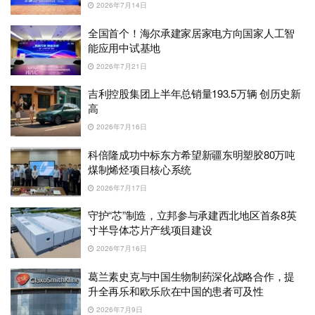
2026年7月14日
全国首个！海尔承建家居家电方向国家人工智
能应用中试基地
2026年7月21日
吉利控股集团上半年总销量193.5万辆 创历史新
高
2026年7月16日
科倍隆成功中标东方希望新疆东明塑胶80万吨
煤制烯烃项目核心系统
2026年7月17日
守护“芯”制造，立邦参与承建西北地区首条8英
寸半导体芯片产线项目建设
2026年7月16日
葛兰素史克与中国生物制药深化战略合作，提
升全再乐和欧乐欣在中国的患者可及性
2026年7月9日