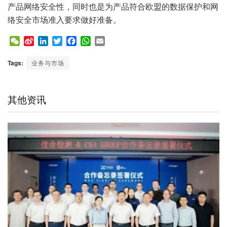
产品网络安全性，同时也是为产品符合欧盟的数据保护和网
络安全市场准入要求做好准备。
W
S
L
T
F
W
E
e
i
i
w
a
h
m
C
n
n
i
c
a
a
Tags:
业务与市场
h
a
k
t
e
t
i
a
W
e
t
b
s
l
t
e
d
e
o
A
其他资讯
i
I
r
o
p
b
n
k
p
o