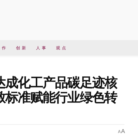
 作
创 新
人 事
观 点
达成化工产品碳足迹核
致标准赋能行业绿色转
A
A