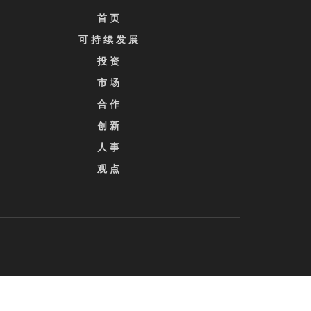
首 页
可 持 续 发 展
投 资
市 场
合 作
创 新
人 事
观 点