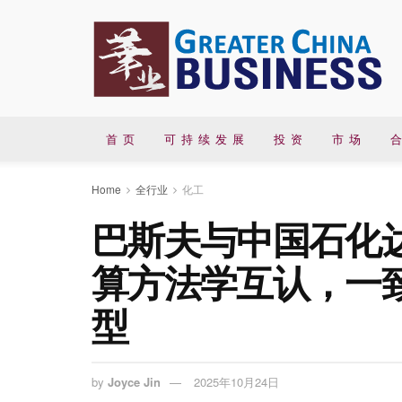
首 页
可 持 续 发 展
投 资
市 场
合
Home
全行业
化工
巴斯夫与中国石化
算方法学互认，一
型
by
Joyce Jin
2025年10月24日