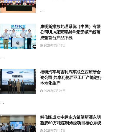
...
康明斯排放处理系统（中国）有限
公司UL4尿素喷射单元无锡产线落
成暨首台产品下线
2026年7月17日
...
福特汽车与吉利汽车成立西班牙合
资公司 共享瓦伦西亚工厂产能进行
本地化生产
2026年7月24日
...
科倍隆成功中标东方希望新疆东明
塑胶80万吨煤制烯烃项目核心系统
2026年7月17日