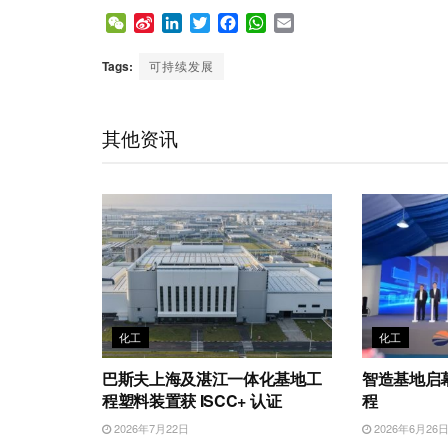
W
S
L
T
F
W
E
e
i
i
w
a
h
m
C
n
n
i
c
a
a
Tags:
可持续发展
h
a
k
t
e
t
i
a
W
e
t
b
s
l
t
e
d
e
o
A
其他资讯
i
I
r
o
p
b
n
k
p
o
化工
化工
巴斯夫上海及湛江一体化基地工
智造基地启
程塑料装置获 ISCC+ 认证
程
2026年7月22日
2026年6月26