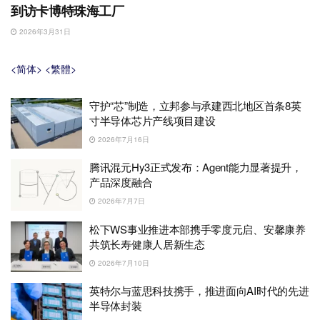
到访卡博特珠海工厂
2026年3月31日
<简体>
<繁體>
守护“芯”制造，立邦参与承建西北地区首条8英
寸半导体芯片产线项目建设
2026年7月16日
腾讯混元Hy3正式发布：Agent能力显著提升，
产品深度融合
2026年7月7日
松下WS事业推进本部携手零度元启、安馨康养
共筑长寿健康人居新生态
2026年7月10日
英特尔与蓝思科技携手，推进面向AI时代的先进
半导体封装