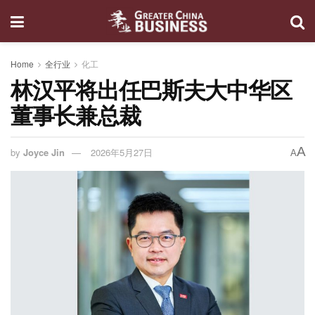
Home
全行业
化工
林汉平将出任巴斯夫大中华区
董事长兼总裁
A
by
Joyce Jin
2026年5月27日
A