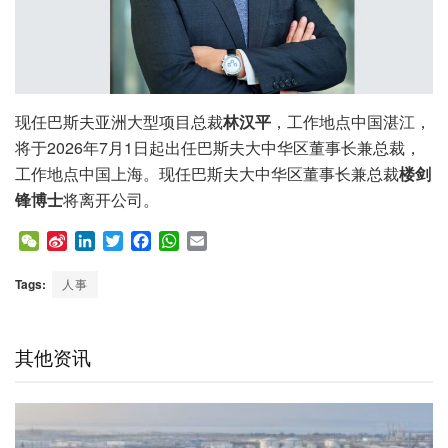
现任巴斯夫亚洲大型项目总裁
林汉平
，工作地点中国湛江，
将于2026年7月1日起出任巴斯夫大中华区董事长兼总裁，
工作地点中国上海。现任巴斯夫大中华区董事长兼总裁
楼剑
锋博士
将离开公司。
W
S
L
T
F
W
E
e
i
i
w
a
h
m
C
n
n
i
c
a
a
Tags:
人事
h
a
k
t
e
t
i
a
W
e
t
b
s
l
t
e
d
e
o
A
其他资讯
i
I
r
o
p
b
n
k
p
o