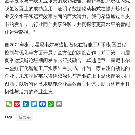
数字技术与一线工业场景的成功结合。操作导航系统在丙烷
脱氢装置上的成功应用，证明了数据驱动模式在提升炼化行
业安全水平和运营效率方面的巨大潜力。我们希望通过白皮
书的发布，与行业同仁共享经验，共同探索更高水平的智能
化运营路径。”
自2021年起，霍尼韦尔与盛虹石化在智能工厂和装置过程
控制与优化等方面开展了全方位的深度合作，并于第十四届
夏季达沃斯论坛期间发布《双技融合、卓越运营：霍尼韦尔
—盛虹石化智能工厂实践》白皮书。作为一家专注自动化的
企业，未来霍尼韦尔将继续深化与产业链上下游伙伴的协同
创新，以数智化技术赋能企业高效自主运营，助力构建更具
韧性与活力的产业生态。
W
S
L
T
F
W
E
e
i
i
w
a
h
m
C
n
n
i
c
a
a
Tags:
新发布
h
a
k
t
e
t
i
a
W
e
t
b
s
l
t
e
d
e
o
A