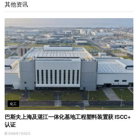
其他资讯
i
I
r
o
p
b
n
k
p
o
化工
巴斯夫上海及湛江一体化基地工程塑料装置获 ISCC+
认证
2026年7月22日