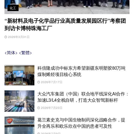
化工
“新材料及电子化学品行业高质量发展园区行”考察团
到访卡博特珠海工厂
2026年3月31日
<简体>
<繁體>
科倍隆成功中标东方希望新疆东明塑胶80万吨
煤制烯烃项目核心系统
2026年7月17日
大众汽车集团（中国）联合地平线深化AI合作：
加速L3/L4全栈自研，打造大众智驾新标杆
2026年7月23日
葛兰素史克与中国生物制药深化战略合作，提
升全再乐和欧乐欣在中国的患者可及性
2026年7月9日