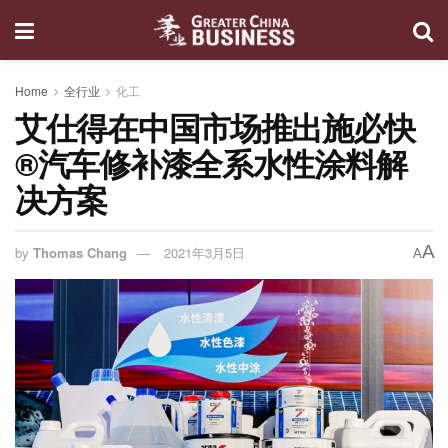
Home
全行业
化工
艾仕得在中国市场推出施必快
®汽车修补漆全系水性涂料解
决方案
A
by
Thomas Chang
2021年3月5日
A