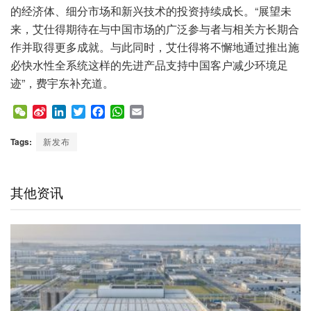
的经济体、细分市场和新兴技术的投资持续成长。“展望未
来，艾仕得期待在与中国市场的广泛参与者与相关方长期合
作并取得更多成就。与此同时，艾仕得将不懈地通过推出施
必快水性全系统这样的先进产品支持中国客户减少环境足
迹”，费宇东补充道。
W
S
L
T
F
W
E
e
i
i
w
a
h
m
C
n
n
i
c
a
a
Tags:
新发布
h
a
k
t
e
t
i
a
W
e
t
b
s
l
t
e
d
e
o
A
其他资讯
i
I
r
o
p
b
n
k
p
o