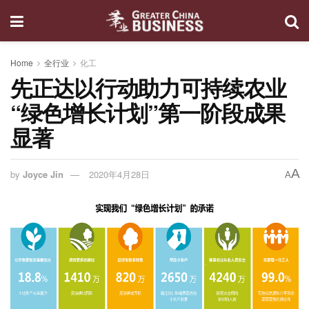
Home
全行业
化工
先正达以行动助力可持续农业
“绿色增长计划”第一阶段成果
显著
A
by
Joyce Jin
2020年4月28日
A