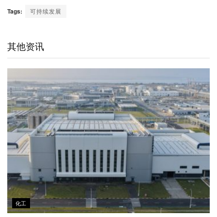
C
n
n
i
c
a
a
Tags:
可持续发展
h
a
k
t
e
t
i
a
W
e
t
b
s
l
t
e
d
e
o
A
其他资讯
i
I
r
o
p
b
n
k
p
o
化工