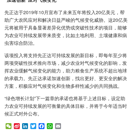
先正达于2019年10月宣布了未来五年将投入20亿美元，帮
助广大农民应对和解决日益严峻的气候变化威胁。这20亿美
元将被用于具备显著差异化优势或突破性技术的项目，能够
为农业可持续发展带来质变，比如土地利用、土壤健康和病
虫害综合防治。
该项投入将支持先正达可持续发展的新目标，即每年至少将
两项突破性技术推向市场，减少农业对气候变化的影响，发
挥农业缓解气候变化的能力，助力粮食生产系统不超出地球
的承载力。先正达承诺加速创新，找出更好、更安全的解决
方案，积极应对气候变化和生物多样性减少的共同挑战。
“绿色增长计划”下一篇章的承诺也将基于上述目标，设定助
力农业可持续发展的可衡量的具体目标，并将于今年适当时
候正式对外公布。
W
S
L
T
F
W
E
e
i
i
w
a
h
m