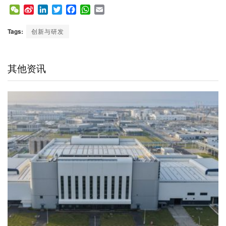
W
S
L
T
F
W
E
e
i
i
w
a
h
m
C
n
n
i
c
a
a
Tags:
创新与研发
h
a
k
t
e
t
i
a
W
e
t
b
s
l
t
e
d
e
o
A
其他资讯
i
I
r
o
p
b
n
k
p
o