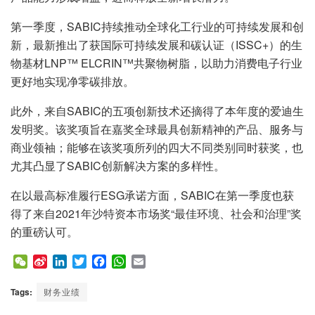
第一季度，SABIC持续推动全球化工行业的可持续发展和创
新，最新推出了获国际可持续发展和碳认证（ISSC+）的生
物基材LNP™ ELCRIN™共聚物树脂，以助力消费电子行业
更好地实现净零碳排放。
此外，来自SABIC的五项创新技术还摘得了本年度的爱迪生
发明奖。该奖项旨在嘉奖全球最具创新精神的产品、服务与
商业领袖；能够在该奖项所列的四大不同类别同时获奖，也
尤其凸显了SABIC创新解决方案的多样性。
在以最高标准履行ESG承诺方面，SABIC在第一季度也获
得了来自2021年沙特资本市场奖“最佳环境、社会和治理”奖
的重磅认可。
W
S
L
T
F
W
E
e
i
i
w
a
h
m
C
n
n
i
c
a
a
Tags:
财务业绩
h
a
k
t
e
t
i