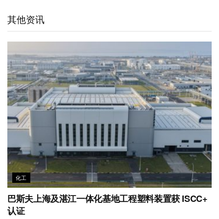
a
W
e
t
b
s
l
t
e
d
e
o
A
其他资讯
i
I
r
o
p
b
n
k
p
o
化工
巴斯夫上海及湛江一体化基地工程塑料装置获 ISCC+
认证