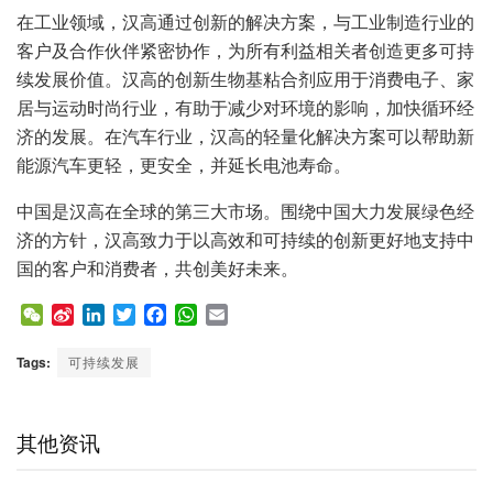
在工业领域，汉高通过创新的解决方案，与工业制造行业的
客户及合作伙伴紧密协作，为所有利益相关者创造更多可持
续发展价值。汉高的创新生物基粘合剂应用于消费电子、家
居与运动时尚行业，有助于减少对环境的影响，加快循环经
济的发展。在汽车行业，汉高的轻量化解决方案可以帮助新
能源汽车更轻，更安全，并延长电池寿命。
中国是汉高在全球的第三大市场。围绕中国大力发展绿色经
济的方针，汉高致力于以高效和可持续的创新更好地支持中
国的客户和消费者，共创美好未来。
W
S
L
T
F
W
E
e
i
i
w
a
h
m
C
n
n
i
c
a
a
Tags:
可持续发展
h
a
k
t
e
t
i
a
W
e
t
b
s
l
t
e
d
e
o
A
其他资讯
i
I
r
o
p
b
n
k
p
o