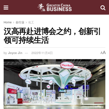
Home
全行业
化工
汉高再赴进博会之约，创新引
领可持续生活
A
by
Joyce Jin
2022年11月4日
A