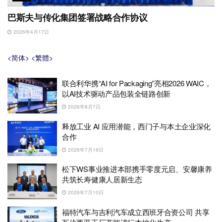
巴斯夫与传化集团签署战略合作协议
2026年4月17日
<简体>
<繁體>
联合利华携“AI for Packaging”亮相2026 WAIC，
以AI技术驱动产品包装全链路创新
2026年8月7日
释放工业 AI 应用潜能，西门子与本土企业深化
合作
2026年7月19日
松下WS事业推进本部携手零度元启、安馨康养
共筑长寿健康人居新生态
2026年7月10日
福特汽车与吉利汽车成立西班牙合资公司 共享