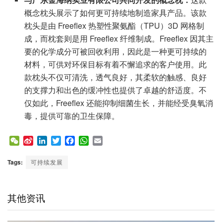
概念枕头展示了如何更可持续地制造家具产品。该款
枕头是由 Freeflex 热塑性聚氨酯（TPU）3D 网格制
成，而枕套则是用 Freeflex 纤维制成。Freeflex 因其主
要的化学成分可被回收利用，因此是一种更可持续的
材料，可供对环保目标有着不懈追求的客户使用。此
款枕头不仅可清洗，透气良好，其柔软的触感、良好
的支撑力和出色的缓冲性也提供了卓越的舒适度。不
仅如此，Freeflex 还能抑制细菌生长，并能经受臭氧消
毒，提供可靠的卫生保障。
W
S
L
T
F
W
E
e
i
i
w
a
h
m
C
n
n
i
c
a
a
Tags:
可持续发展
h
a
k
t
e
t
i
a
W
e
t
b
s
l
t
e
d
e
o
A
其他资讯
i
I
r
o
p
b
n
k
p
o