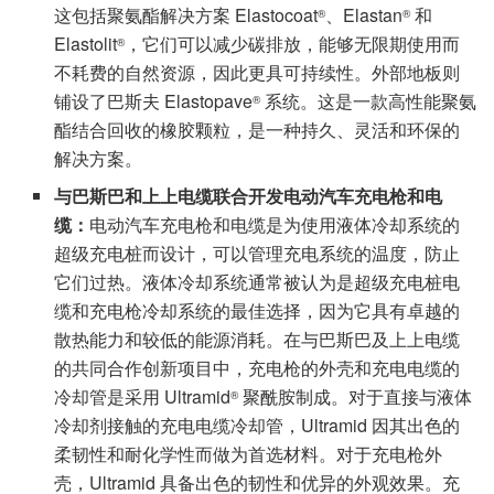
这包括聚氨酯解决方案 Elastocoat
、Elastan
和
®
®
Elastolit
，它们可以减少碳排放，能够无限期使用而
®
不耗费的自然资源，因此更具可持续性。外部地板则
铺设了巴斯夫 Elastopave
系统。这是一款高性能聚氨
®
酯结合回收的橡胶颗粒，是一种持久、灵活和环保的
解决方案。
与巴斯巴和上上电缆联合开发电动汽车充电枪和电
缆：
电动汽车充电枪和电缆是为使用液体冷却系统的
超级充电桩而设计，可以管理充电系统的温度，防止
它们过热。液体冷却系统通常被认为是超级充电桩电
缆和充电枪冷却系统的最佳选择，因为它具有卓越的
散热能力和较低的能源消耗。在与巴斯巴及上上电缆
的共同合作创新项目中，充电枪的外壳和充电电缆的
冷却管是采用 Ultramid
聚酰胺制成。对于直接与液体
®
冷却剂接触的充电电缆冷却管，Ultramid 因其出色的
柔韧性和耐化学性而做为首选材料。对于充电枪外
壳，Ultramid 具备出色的韧性和优异的外观效果。充