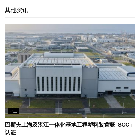
t
e
d
e
o
A
其他资讯
i
I
r
o
p
b
n
k
p
o
化工
巴斯夫上海及湛江一体化基地工程塑料装置获 ISCC+
认证