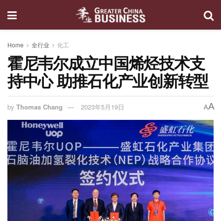
Home
全行业
化工
霍尼韦尔成立中国烯烃技术支
持中心 助推石化产业创新转型
A
by
Thomas Chang
2023年5月19日
A