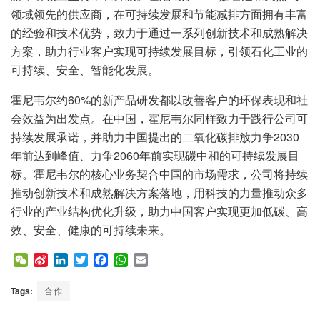
领域领先的供应商，在可持续发展和节能减排方面拥有丰富
的经验和技术优势，致力于通过一系列创新技术和成熟解决
方案，助力行业客户实现可持续发展目标，引领石化工业的
可持续、安全、智能化发展。
霍尼韦尔约60%的新产品研发都以改善客户的环保表现和社
会效益为出发点。在中国，霍尼韦尔同样致力于践行公司可
持续发展承诺，并助力中国提出的二氧化碳排放力争2030
年前达到峰值、力争2060年前实现碳中和的可持续发展目
标。霍尼韦尔的核心业务契合中国的市场需求，公司将持续
推动创新技术和成熟解决方案落地，用科技的力量推动众多
行业的产业结构优化升级，助力中国客户实现更加低碳、高
效、安全、健康的可持续未来。
W
S
L
T
F
W
E
e
i
i
w
a
h
m
C
n
n
i
c
a
a
Tags:
合作
h
a
k
t
e
t
i
a
W
e
t
b
s
l