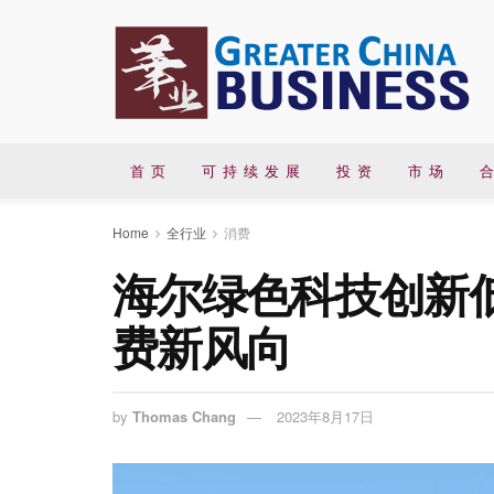
首 页
可 持 续 发 展
投 资
市 场
合
Home
全行业
消费
海尔绿色科技创新
费新风向
by
Thomas Chang
2023年8月17日