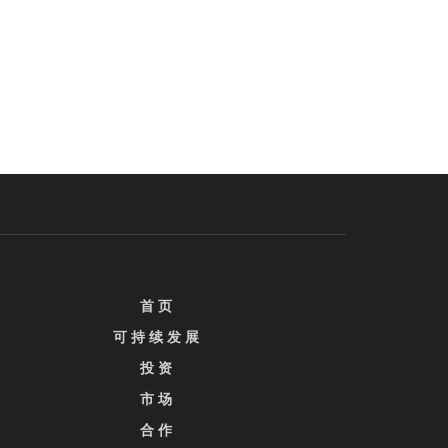
首 页
可 持 续 发 展
投 资
市 场
合 作