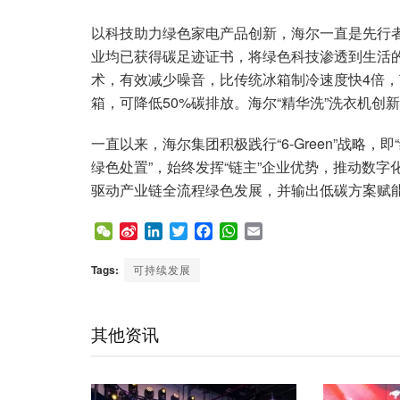
以科技助力绿色家电产品创新，海尔一直是先行
业均已获得碳足迹证书，将绿色科技渗透到生活的
术，有效减少噪音，比传统冰箱制冷速度快4倍，
箱，可降低50%碳排放。海尔“精华洗”洗衣机创
一直以来，海尔集团积极践行“6-Green”战略
绿色处置”，始终发挥“链主”企业优势，推动数
驱动产业链全流程绿色发展，并输出低碳方案赋
W
S
L
T
F
W
E
e
i
i
w
a
h
m
C
n
n
i
c
a
a
Tags:
可持续发展
h
a
k
t
e
t
i
a
W
e
t
b
s
l
t
e
d
e
o
A
其他资讯
i
I
r
o
p
b
n
k
p
o