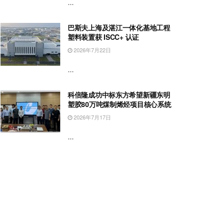
...
巴斯夫上海及湛江一体化基地工程
塑料装置获 ISCC+ 认证
2026年7月22日
...
科倍隆成功中标东方希望新疆东明
塑胶80万吨煤制烯烃项目核心系统
2026年7月17日
...