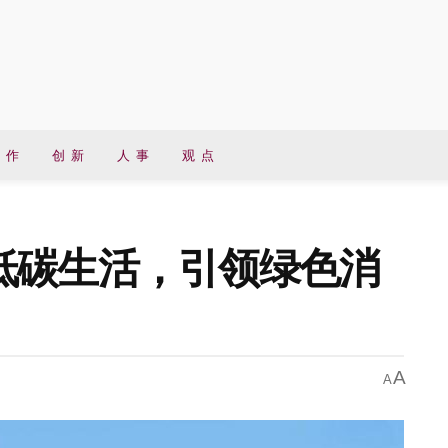
 作
创 新
人 事
观 点
低碳生活，引领绿色消
A
A