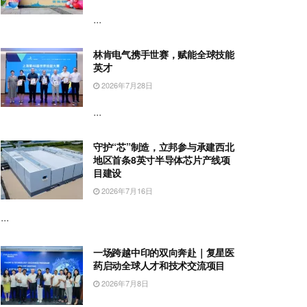
...
林肯电气携手世赛，赋能全球技能
英才
2026年7月28日
...
守护“芯”制造，立邦参与承建西北
地区首条8英寸半导体芯片产线项
目建设
2026年7月16日
...
一场跨越中印的双向奔赴｜复星医
药启动全球人才和技术交流项目
2026年7月8日