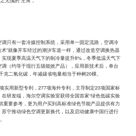
之无愧的“主角”。
空调只有一套冷媒控制系统，采用单一固定流路，空调冷
流技术”就像开车经过的潮汐车道一样，通过改造空调换热器
，实现夏季高温天气下的制冷量提升8%，冬季低温天气下
空调（约等于现行五级能效产品），应用新技术后，单台
1千克二氧化碳，年减碳省电量相当于种树20棵。
8项实用新型专利，277项海外专利，主导制定23项国家标
。在研发端，海尔空调实验室获得全国首家“绿色低碳实验
提供重要参考，更为用户买到高标准绿色节能产品提供有力
、苏宁推动绿色空调更新换代，以及启动健康中国行进行
选。