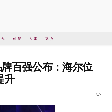
 作
创 新
人 事
观 点
中国品牌百强公布：海尔位
提升
A
A