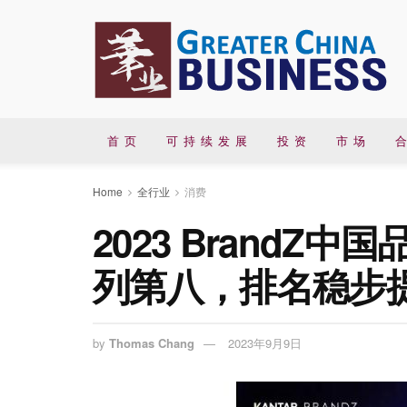
首 页
可 持 续 发 展
投 资
市 场
合
Home
全行业
消费
2023 BrandZ
列第八，排名稳步
by
Thomas Chang
2023年9月9日