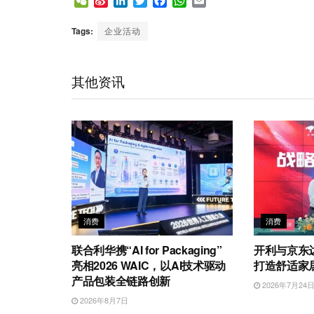
W
S
L
T
F
W
E
e
i
i
w
a
h
m
C
n
n
i
c
a
a
Tags:
企业活动
h
a
k
t
e
t
i
a
W
e
t
b
s
l
t
e
d
e
o
A
其他资讯
i
I
r
o
p
b
n
k
p
o
消费
消费
联合利华携“AI for Packaging”
开利与京东
亮相2026 WAIC，以AI技术驱动
打造舒适家
产品包装全链路创新
2026年7月24
2026年8月7日