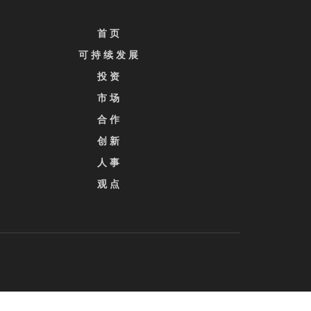
首 页
可 持 续 发 展
投 资
市 场
合 作
创 新
人 事
观 点