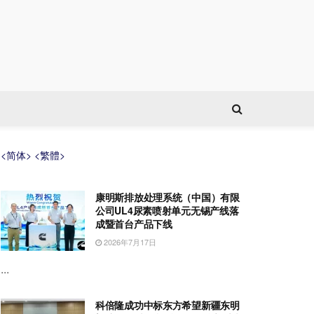
<简体>
<繁體>
康明斯排放处理系统（中国）有限
公司UL4尿素喷射单元无锡产线落
成暨首台产品下线
2026年7月17日
...
科倍隆成功中标东方希望新疆东明