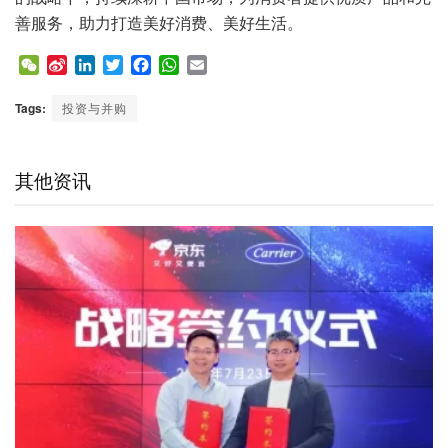
善服务，助力打造美好消费、美好生活。
W
S
L
T
F
W
E
e
i
i
w
a
h
m
C
n
n
i
c
a
a
Tags:
投资与并购
h
a
k
t
e
t
i
a
W
e
t
b
s
l
t
e
d
e
o
A
其他资讯
i
I
r
o
p
b
n
k
p
o