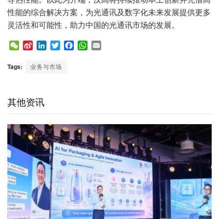
性能的综合解决方案，为光通讯及数字化未来发展提供更多
灵活性和可能性，助力中国的光通讯市场的发展。
W
S
L
T
F
W
E
e
i
i
w
a
h
m
C
n
n
i
c
a
a
Tags:
业务与市场
h
a
k
t
e
t
i
a
W
e
t
b
s
l
t
e
d
e
o
A
其他资讯
i
I
r
o
p
b
n
k
p
o