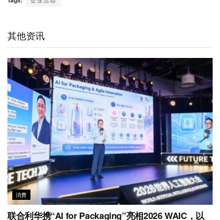
h
a
k
t
e
t
i
a
W
e
t
b
s
l
t
e
d
e
o
A
其他资讯
i
I
r
o
p
b
n
k
p
o
消费
联合利华携“AI for Packaging”亮相2026 WAIC，以