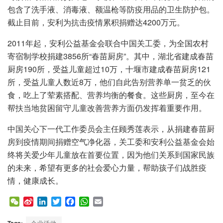
包含了洗手液、消毒液、额温枪等防疫用品的卫生防护包。
截止目前，安利为抗击疫情累积捐赠达4200万元。
2011年起，安利公益基金会联合中国关工委，为全国农村
寄宿制学校捐建3856所“春苗厨房”。其中，湖北省建成春苗
厨房190所，受益儿童超过10万，十堰市建成春苗厨房121
所，受益儿童人数近8万，他们自此告别营养单一贫乏的伙
食，吃上了荤素搭配、营养均衡的餐食。这些厨房，至今在
帮扶当地贫困留守儿童改善营养方面仍发挥着重要作用。
中国关心下一代工作委员会主任顾秀莲表示，从捐建春苗厨
房到疫情期间捐赠空气净化器，关工委和安利公益基金会始
终将关爱少年儿童放在首要位置，因为他们关系到国家民族
的未来，希望有更多的社会爱心力量，帮助孩子们战胜疫
情，健康成长。
W
S
L
T
F
W
E
e
i
i
w
a
h
m
C
n
n
i
c
a
a
Tags:
企业活动