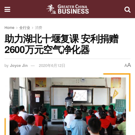
Home
全行业
消费
助力湖北十堰复课 安利捐赠
2600万元空气净化器
A
by
Joyce Jin
2020年6月12日
A