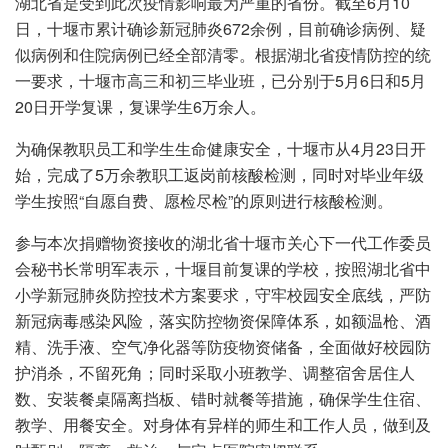
湖北省是受到此次疫情影响最为严重的省份。截至6月10
日，十堰市累计确诊新冠肺炎672余例，目前确诊病例、疑
似病例和住院病例已经全部清零。根据湖北省疫情防控的统
一要求，十堰市高三和初三毕业班，已分别于5月6日和5月
20日开学复课，复课学生6万余人。
为确保教职员工和学生生命健康安全，十堰市从4月23日开
始，完成了5万余教职工返岗前核酸检测，同时对毕业年级
学生按照“自愿自费、愿检尽检”的原则进行核酸检测。
参与本次捐赠物资接收的湖北省十堰市关心下一代工作委员
会秘书长常明军表示，十堰目前复课的学校，按照湖北省中
小学新冠肺炎防控技术方案要求，守牢校园安全底线，严防
新冠病毒感染风险，落实防控物资保障体系，如额温枪、酒
精、洗手液、空气净化器等防疫物资储备，全面做好校园防
护消杀，不留死角；同时采取小班教学、调整宿舍居住人
数、安装餐桌隔离挡板、错时就餐等措施，确保学生住宿、
教学、用餐安全。对身体有异样的师生和工作人员，做到及