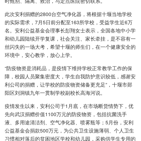
时甄别、隔离、救治，与定点医院密切联系。
此次安利捐赠的2800台空气净化器，将根据十堰当地学校
的实际需求，7月5日前分配至163所学校，受益学生近6万
名。安利公益基金会理事长彭翔女士表示，全国各地中小学
和幼儿园陆续开学复课，社会关注、家长牵挂，是不容有一
丝闪失的一场大考，希望十堰的师生们，在一个健康安全的
环境中，安心教学，放心上学。
“防疫物资是消耗品，是疫情下维持学校正常教学工作的保
障，校园人员聚集密度大，学生自我防护意识较低，感谢安
利公司的捐赠，让学校的防疫物资储备更充足”，十堰市郧
阳区刘洞镇九年一贯制学校副校长高海河说。
疫情发生以来，安利公司于1月底，在市场断货情势下，优
先向武汉捐赠价值1100万元的防疫物资，包括抗菌洗手
液、多用途清洁剂、空气净化器、喷雾瓶等；5月份，安利
公益基金会捐款500万元，为公共卫生设施薄弱、个人卫生
习惯相对落后的贫困地区学校和幼儿园，采购供学生专用的