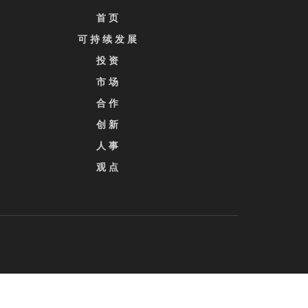
首 页
可 持 续 发 展
投 资
市 场
合 作
创 新
人 事
观 点