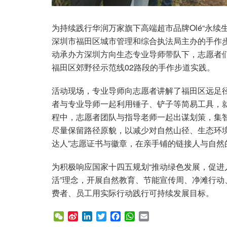
为持续践行华润万家旗下高端超市品牌Olé“永续生
深圳市福田区城市管理和综合执法局主办的手作
动承办方深圳方向生态专业导师带队下，志愿者
福田区郊野径示范线02路段的手作步道实践。
活动现场，专业导师向志愿者讲解了福田区远足
者与专业导师一起利用锤子、铲子等简易工具，
程中，志愿者团队与指导老师一起出谋划策，集智
尽量保留路径原貌，以减少对自然山径、生态环
达人”志愿证书与徽章，在亲手铺的链接人与自然
为积极响应国家十四五规划“推动绿色发展，促进人与
活”理念，开展自然教育、节能宣传周、净滩行
费者、员工用实际行动践行可持续发展目标。
W
S
L
T
F
W
E
e
i
i
w
a
h
m