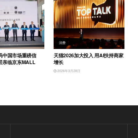
消费
码中国市场重磅信
天猫2026加大投入 用AI扶持商家
亲临京东MALL
增长
日
2026年3月28日