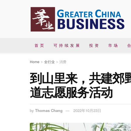
首 页
可 持 续 发 展
投 资
市 场
合
Home
全行业
消费
到山里来，共建郊野
道志愿服务活动
by
Thomas Chang
2022年10月23日