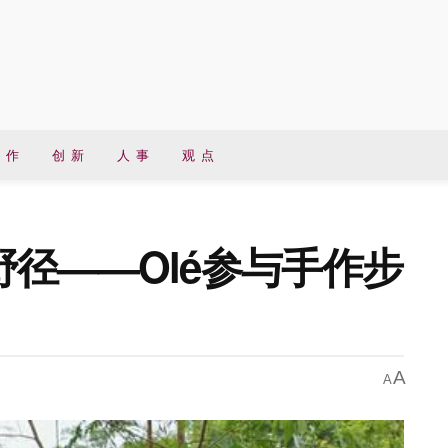
 作
创 新
人 事
观 点
径——Olé参与手作步
A
A