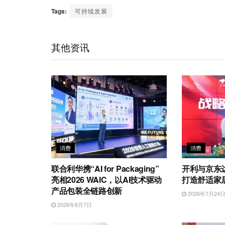
C
n
n
i
c
a
a
Tags:
可持续发展
h
a
k
t
e
t
i
a
W
e
t
b
s
l
t
e
d
e
o
A
其他资讯
i
I
r
o
p
b
n
k
p
o
消费
消费
联合利华携“AI for Packaging”
开利与京东
亮相2026 WAIC，以AI技术驱动
打造舒适家
产品包装全链路创新
2026年7月24
2026年8月7日