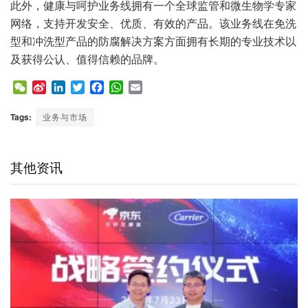
此外，健康与呵护业务线拥有一个全球监管和微生物学专家
网络，支持开发安全、优质、有效的产品。该业务线在免洗
型和冲洗型产品的防腐解决方案方面拥有长期的专业技术以
及获得公认、值得信赖的品牌。
W
S
L
T
F
W
E
e
i
i
w
a
h
m
C
n
n
i
c
a
a
Tags:
业务与市场
h
a
k
t
e
t
i
a
W
e
t
b
s
l
t
e
d
e
o
A
其他资讯
i
I
r
o
p
b
n
k
p
o