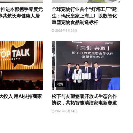
业推进本部携手零度元
全球宠物行业首个“灯塔工厂”诞
养共筑长寿健康人居
生：玛氏皇家上海工厂以数智化
重塑宠物食品制造标杆
日
2026年6月24日
消费
加大投入 用AI扶持商家
松下与友望签署开放式生态合作
协议，共拓智能清洁家电新赛道
日
2026年3月14日