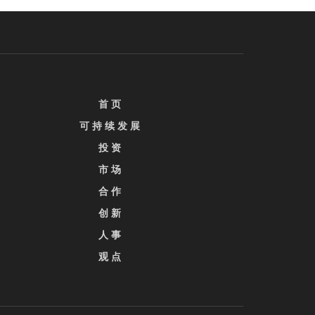
首 页
可 持 续 发 展
投 资
市 场
合 作
创 新
人 事
观 点