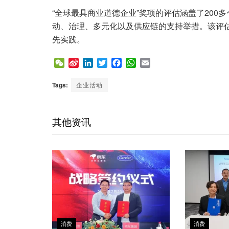
“全球最具商业道德企业”奖项的评估涵盖了20
动、治理、多元化以及供应链的支持举措。该评
先实践。
W
S
L
T
F
W
E
e
i
i
w
a
h
m
C
n
n
i
c
a
a
Tags:
企业活动
h
a
k
t
e
t
i
a
W
e
t
b
s
l
t
e
d
e
o
A
其他资讯
i
I
r
o
p
b
n
k
p
o
消费
消费