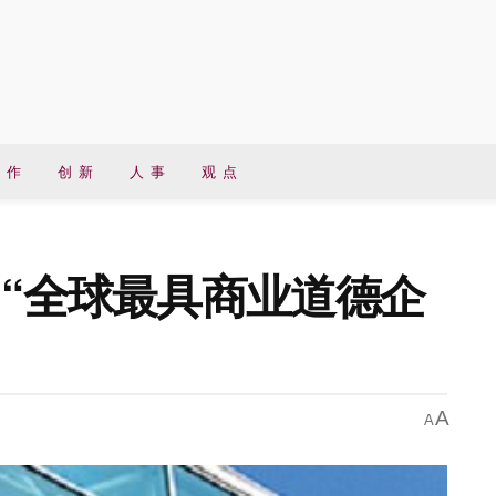
 作
创 新
人 事
观 点
 “全球最具商业道德企
A
A