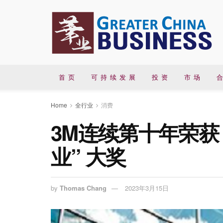
首 页
可 持 续 发 展
投 资
市 场
合
Home
全行业
消费
3M连续第十年荣获
业” 大奖
by
Thomas Chang
2023年3月15日