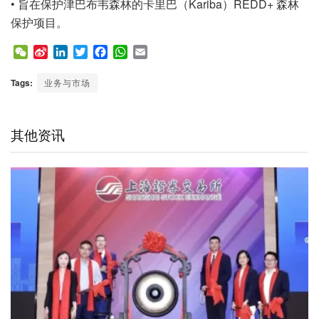
• 旨在保护津巴布韦森林的卡里巴（Kariba）REDD+ 森林
保护项目。
W
S
L
T
F
W
E
e
i
i
w
a
h
m
C
n
n
i
c
a
a
Tags:
业务与市场
h
a
k
t
e
t
i
a
W
e
t
b
s
l
t
e
d
e
o
A
其他资讯
i
I
r
o
p
b
n
k
p
o