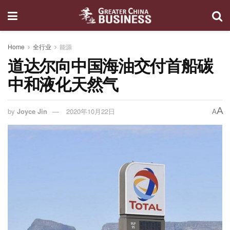
Home
全行业
能源
道达尔向中国海油交付首船碳
中和液化天然气
A
by
Joyce Jin
2020年10月22日
A