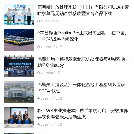
康明斯排放处理系统（中国）有限公司UL4尿素
喷射单元无锡产线落成暨首台产品下线
2026年7月17日
900台锋坦Frontier Pro正式出海启程，“在中国、
向全球”战略持续深化
2026年7月23日
高能开局！英特尔携台式机处理器与AI游戏助手
助阵ChinaJoy
2026年8月1日
巴斯夫上海及湛江一体化基地工程塑料装置获
ISCC+ 认证
2026年7月22日
松下WS事业推进本部携手零度元启、安馨康养
共筑长寿健康人居新生态
2026年7月10日