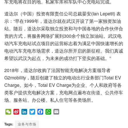
车充电将在目的地、私家车库和车队中心充电站完成。
道达尔（中国）投资有限责任公司总裁晏安(Ian Lepetit) 表
示：“早在1999年，道达尔就在武汉开设了第一家独资加油
站。随后，道达尔采取独立投资和与中国各地的合作伙伴合
资的方式，将服务网络扩展到300余个独立加油站。武汉电
动汽车充电站试点项目的运营标志着为满足中国快速增长的
电动汽车充电市场需求，道达尔所开启的新征程。我们真诚
希望以武汉为起点，为未来的成功打下坚实的基础。”
2018年，道达尔收购了法国智能充电解决方案领导者
G2mobility，随后创建了独立的电动出行业务部门Total EV
Charge。如今，Total EV Charge为企业、个人和政府等各
类客户提供充电解决方案，充电网点遍布在街道、公共停车
场、服务站、办公楼、私人住宅等各类场所。
W
S
L
T
F
W
E
e
i
i
w
a
h
m
C
n
n
i
c
a
a
Tags:
业务与市场