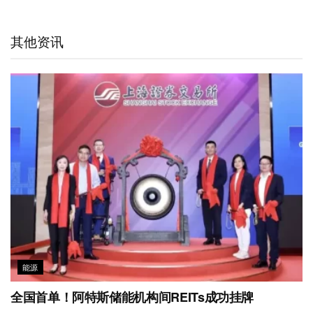
h
a
k
t
e
t
i
a
W
e
t
b
s
l
t
e
d
e
o
A
其他资讯
i
I
r
o
p
b
n
k
p
o
能源
全国首单！阿特斯储能机构间REITs成功挂牌