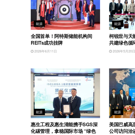
能源
能源
全国首单！阿特斯储能机构间
柯锐世与天
REITs成功挂牌
共建绿色循
2026年6月11日
2026年5月20
能源
能源
惠生工程及惠生清能携手SGS深
美国巴威高
化碳管理，拿稳国际市场 “绿色
公司访问洽