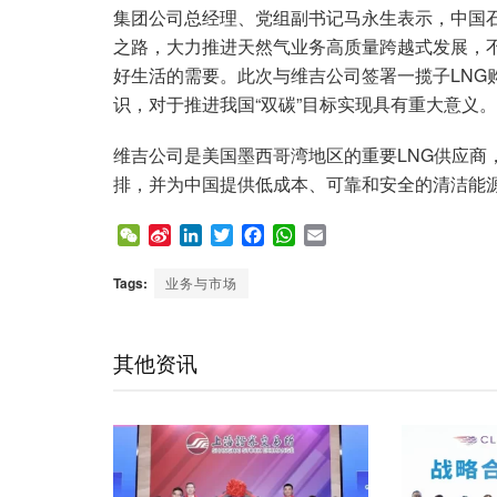
集团公司总经理、党组副书记马永生表示，中国
之路，大力推进天然气业务高质量跨越式发展，
好生活的需要。此次与维吉公司签署一揽子LNG
识，对于推进我国“双碳”目标实现具有重大意义。
维吉公司是美国墨西哥湾地区的重要LNG供应商
排，并为中国提供低成本、可靠和安全的清洁能
W
S
L
T
F
W
E
e
i
i
w
a
h
m
C
n
n
i
c
a
a
Tags:
业务与市场
h
a
k
t
e
t
i
a
W
e
t
b
s
l
t
e
d
e
o
A
其他资讯
i
I
r
o
p
b
n
k
p
o