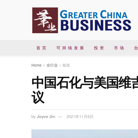
首 页
可 持 续 发 展
投 资
市 场
合
Home
全行业
能源
中国石化与美国维吉
议
by
Joyce Jin
2021年11月6日