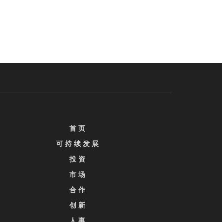
首 页
可 持 续 发 展
投 资
市 场
合 作
创 新
人 事