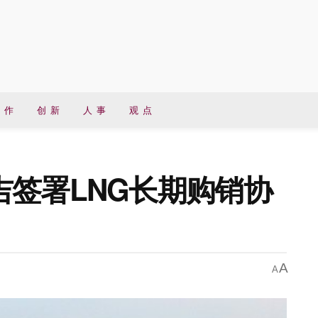
 作
创 新
人 事
观 点
签署LNG长期购销协
A
A