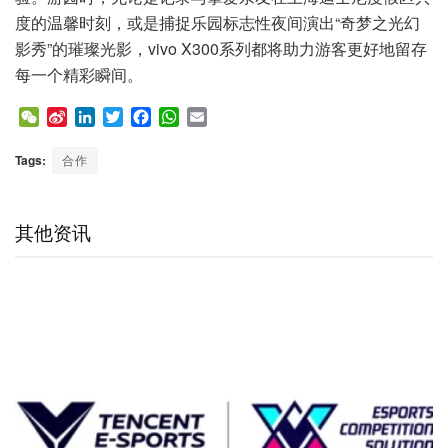
度的温馨时刻，或是捕捉乐园标志性夜间演出“奇梦之光幻
影秀”的璀璨光影，vivo X300系列都将助力游客更好地留存
每一个精彩瞬间。
W
S
L
T
F
W
E
e
i
i
w
a
h
m
C
n
n
i
c
a
a
Tags:
合作
h
a
k
t
e
t
i
a
W
e
t
b
s
l
t
e
d
e
o
A
其他资讯
i
I
r
o
p
b
n
k
p
o