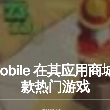
n Mobile 在其应
款热门游戏