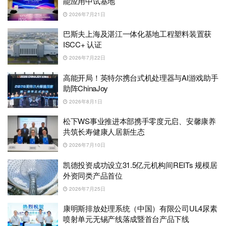
能应用中试基地
2026年7月21日
巴斯夫上海及湛江一体化基地工程塑料装置获
ISCC+ 认证
2026年7月22日
高能开局！英特尔携台式机处理器与AI游戏助手
助阵ChinaJoy
2026年8月1日
松下WS事业推进本部携手零度元启、安馨康养
共筑长寿健康人居新生态
2026年7月10日
凯德投资成功设立31.5亿元机构间REITs 规模居
外资同类产品首位
2026年7月25日
康明斯排放处理系统（中国）有限公司UL4尿素
喷射单元无锡产线落成暨首台产品下线