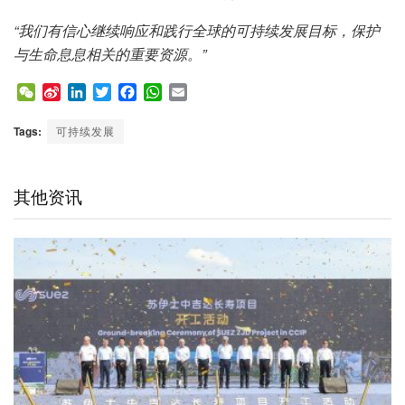
“我们有信心继续响应和践行全球的可持续发展目标，保护
与生命息息相关的重要资源。”
W
S
L
T
F
W
E
e
i
i
w
a
h
m
C
n
n
i
c
a
a
Tags:
可持续发展
h
a
k
t
e
t
i
a
W
e
t
b
s
l
t
e
d
e
o
A
其他资讯
i
I
r
o
p
b
n
k
p
o