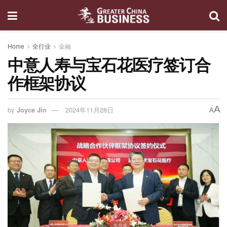
Home
全行业
金融
中意人寿与宝石花医疗签订合
作框架协议
A
by
Joyce Jin
2024年11月28日
A