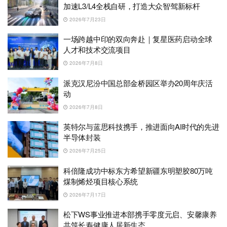
加速L3/L4全栈自研，打造大众智驾新标杆
2026年7月23日
一场跨越中印的双向奔赴｜复星医药启动全球
人才和技术交流项目
2026年7月8日
派克汉尼汾中国总部金桥园区举办20周年庆活
动
2026年7月8日
英特尔与蓝思科技携手，推进面向AI时代的先进
半导体封装
2026年7月25日
科倍隆成功中标东方希望新疆东明塑胶80万吨
煤制烯烃项目核心系统
2026年7月17日
松下WS事业推进本部携手零度元启、安馨康养
共筑长寿健康人居新生态