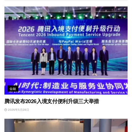
b
n
k
p
o
金融
腾讯发布2026入境支付便利升级三大举措
2026年5月28日