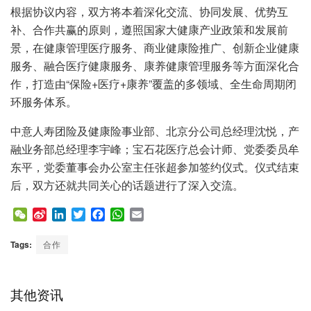
根据协议内容，双方将本着深化交流、协同发展、优势互
补、合作共赢的原则，遵照国家大健康产业政策和发展前
景，在健康管理医疗服务、商业健康险推广、创新企业健康
服务、融合医疗健康服务、康养健康管理服务等方面深化合
作，打造由“保险+医疗+康养”覆盖的多领域、全生命周期闭
环服务体系。
中意人寿团险及健康险事业部、北京分公司总经理沈悦，产
融业务部总经理李宇峰；宝石花医疗总会计师、党委委员牟
东平，党委董事会办公室主任张超参加签约仪式。仪式结束
后，双方还就共同关心的话题进行了深入交流。
W
S
L
T
F
W
E
e
i
i
w
a
h
m
C
n
n
i
c
a
a
Tags:
合作
h
a
k
t
e
t
i
a
W
e
t
b
s
l
t
e
d
e
o
A
其他资讯
i
I
r
o
p