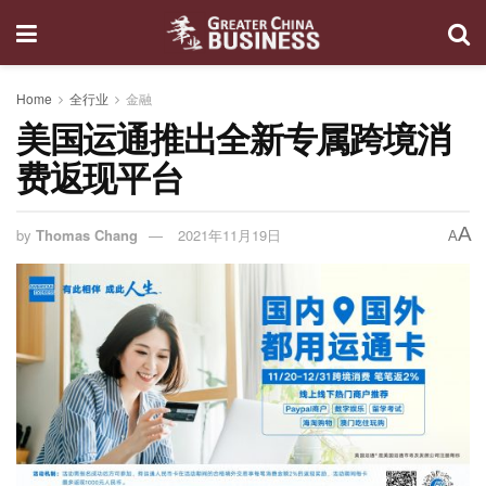
Home
全行业
金融
美国运通推出全新专属跨境消
费返现平台
A
by
Thomas Chang
2021年11月19日
A