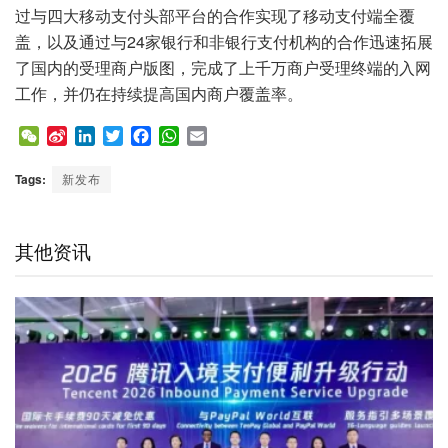
过与四大移动支付头部平台的合作实现了移动支付端全覆
盖，以及通过与24家银行和非银行支付机构的合作迅速拓展
了国内的受理商户版图，完成了上千万商户受理终端的入网
工作，并仍在持续提高国内商户覆盖率。
W
S
L
T
F
W
E
e
i
i
w
a
h
m
C
n
n
i
c
a
a
Tags:
新发布
h
a
k
t
e
t
i
a
W
e
t
b
s
l
t
e
d
e
o
A
其他资讯
i
I
r
o
p
b
n
k
p
o