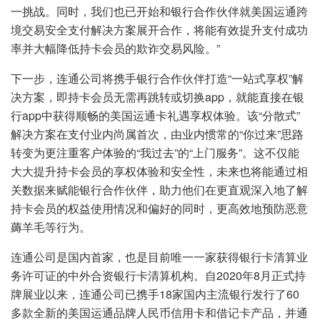
一挑战。同时，我们也已开始和银行合作伙伴就美国运通跨
境交易安全支付解决方案展开合作，将能有效提升支付成功
率并大幅降低持卡会员的欺诈交易风险。”
下一步，连通公司将携手银行合作伙伴打造“一站式享权”解
决方案，即持卡会员无需再跳转或切换app，就能直接在银
行app中获得顺畅的美国运通卡礼遇享权体验。该“分散式”
解决方案在支付业内尚属首次，由业内惯常的“你过来”思路
转变为更注重客户体验的“我过去”的“上门服务”。这不仅能
大大提升持卡会员的享权体验和安全性，未来也将能通过相
关数据来赋能银行合作伙伴，助力他们在更直观深入地了解
持卡会员的权益使用情况和偏好的同时，更高效地预防恶意
薅羊毛等行为。
连通公司是国内首家，也是目前唯一一家获得银行卡清算业
务许可证的中外合资银行卡清算机构。自2020年8月正式持
牌展业以来，连通公司已携手18家国内主流银行发行了60
多款全新的美国运通品牌人民币信用卡和借记卡产品，并通