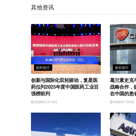
t
e
d
e
o
A
其他资讯
i
I
r
o
p
b
n
k
p
o
医药医疗
医药医疗
创新与国际化双轮驱动，复星医
葛兰素史克
药位列2025年度中国医药工业百
战略合作，
强榜前列
在中国的患
2026年7月14日
2026年7月9日