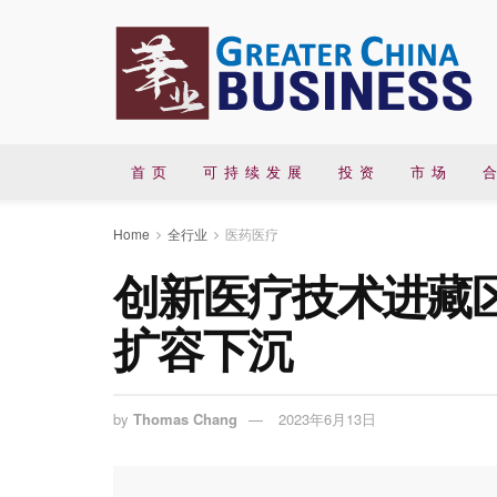
首 页
可 持 续 发 展
投 资
市 场
合
Home
全行业
医药医疗
创新医疗技术进藏
扩容下沉
by
Thomas Chang
2023年6月13日