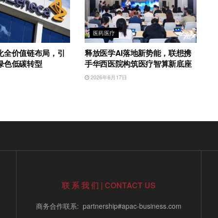
医药医疗
化全价值链布局，引
释放医学AI落地新势能，联想携
绿色低碳转型
手华西医院构筑医疗智算新底座
日
2026年6月17日
联 系 我 们 | CONTACT US
商务合作联系: partnership#apac-business.com