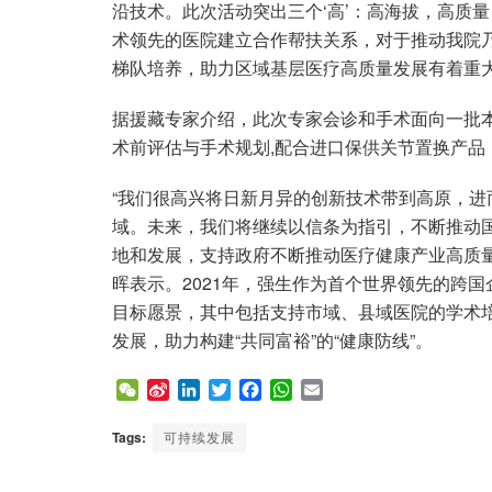
沿技术。此次活动突出三个‘高’：高海拔，高质
术领先的医院建立合作帮扶关系，对于推动我院
梯队培养，助力区域基层医疗高质量发展有着重大
据援藏专家介绍，此次专家会诊和手术面向一批
术前评估与手术规划,配合进口保供关节置换产品
“我们很高兴将日新月异的创新技术带到高原，
域。未来，我们将继续以信条为指引，不断推动
地和发展，支持政府不断推动医疗健康产业高质
晖表示。2021年，强生作为首个世界领先的跨国
目标愿景，其中包括支持市域、县域医院的学术
发展，助力构建“共同富裕”的“健康防线”。
W
S
L
T
F
W
E
e
i
i
w
a
h
m
C
n
n
i
c
a
a
Tags:
可持续发展
h
a
k
t
e
t
i
a
W
e
t
b
s
l