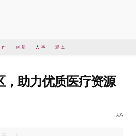
 作
创 新
人 事
观 点
区，助力优质医疗资源
A
A