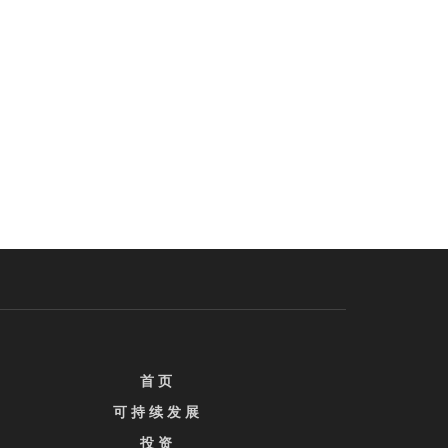
首 页
可 持 续 发 展
投 资