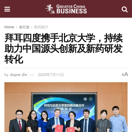
Home
全行业
医药医疗
拜耳四度携手北京大学，持续
助力中国源头创新及新药研发
转化
A
by
Joyce Jin
2023年7月11日
A