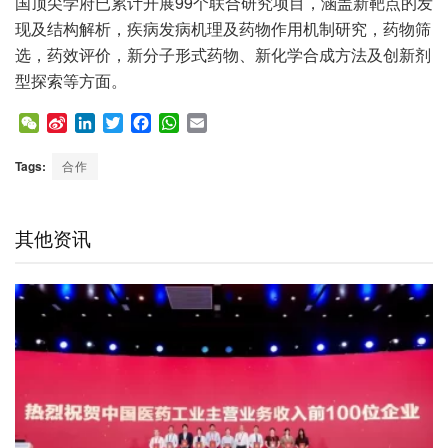
国顶尖学府已累计开展99个联合研究项目，涵盖新靶点的发
现及结构解析，疾病发病机理及药物作用机制研究，药物筛
选，药效评价，新分子形式药物、新化学合成方法及创新剂
型探索等方面。
W
S
L
T
F
W
E
e
i
i
w
a
h
m
C
n
n
i
c
a
a
Tags:
合作
h
a
k
t
e
t
i
a
W
e
t
b
s
l
t
e
d
e
o
A
其他资讯
i
I
r
o
p
b
n
k
p
o