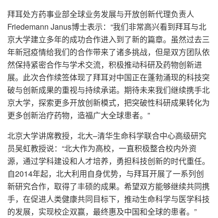
拜耳处方药事业部全球业务发展与开放创新代理负责人
Friedemann Janus
博士表示：
“
我们非常高兴看到拜耳与北
京大学建立多年的成功合作进入到了新的篇章。虽然过去三
年新冠疫情给我们的合作带来了诸多挑战，但是双方团队依
然保持紧密合作与学术交流，积极推动科研及药物创新进
展。此次合作续签体现了拜耳对中国正在蓬勃涌现的科技突
破与创新成果的重视与持续承诺。期待未来我们继续携手北
京大学，探索更多开放创新模式，把突破性科研成果转化为
更多创新治疗药物，造福广大全球患者。
”
北京大学讲席教授，北大
–
清华生命科学联合中心高级研究
员吴虹教授说：
“
北大作为高校，一直积极整合校内外资
源，通过学科建设和人才培养，勇担科技创新的时代重任。
自
2014
年起，北大利用自身优势，与拜耳开展了一系列创
新研究合作，取得了丰硕的成果。希望双方能够继续共同携
手，在促进人类健康共同目标下，推动生命科学与医学科技
的发展，实现校企双赢，最终惠及中国和全球的患者。
”