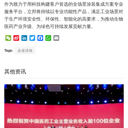
作为致力于用科技构建客户首选的全场景涂装集成方案专业
服务平台，立邦将持续以专业功能性产品，满足工业场景对
于生产环境安全性、环保性、智能化的高要求，为推动生物
医药产业升级、为绿色可持续发展贡献力量。
W
S
L
T
F
W
E
e
i
i
w
a
h
m
C
n
n
i
c
a
a
Tags:
企业活动
h
a
k
t
e
t
i
a
W
e
t
b
s
l
t
e
d
e
o
A
其他资讯
i
I
r
o
p
b
n
k
p
o