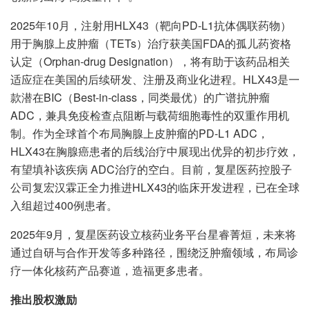
2025年10月，注射用HLX43（靶向PD-L1抗体偶联药物）
用于胸腺上皮肿瘤（TETs）治疗获美国FDA的孤儿药资格
认定（Orphan-drug Designation），将有助于该药品相关
适应症在美国的后续研发、注册及商业化进程。HLX43是一
款潜在BIC（Best-in-class，同类最优）的广谱抗肿瘤
ADC，兼具免疫检查点阻断与载荷细胞毒性的双重作用机
制。作为全球首个布局胸腺上皮肿瘤的PD-L1 ADC，
HLX43在胸腺癌患者的后线治疗中展现出优异的初步疗效，
有望填补该疾病 ADC治疗的空白。目前，复星医药控股子
公司复宏汉霖正全力推进HLX43的临床开发进程，已在全球
入组超过400例患者。
2025年9月，复星医药设立核药业务平台星睿菁烜，未来将
通过自研与合作开发等多种路径，围绕泛肿瘤领域，布局诊
疗一体化核药产品赛道，造福更多患者。
推出股权激励