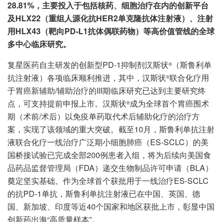
28.81%，主
要投入于包括核药、细胞治疗在内的创新平台
及HLX22（重组人源化抗HER2单克隆抗体注射液）、注射
用HLX43（靶向PD-L1抗体偶联药物）等高价值管线的全球
多中心临床研究。
复星医药自主研发的创新型PD-1抑制剂汉斯状
（斯鲁利单
®
抗注射液）各项临床顺利推进，其中，汉斯状
联合化疗用
®
于胃癌新辅助/辅助治疗的III期临床研究已达到主要研究终
点，可支持提前申报上市。汉斯状
成为全球首个胃癌围术
®
期（术前/术后）以免疫单药取代术后辅助化疗的治疗方
案，实现了该领域的重大突破。截至10月，斯鲁利单抗注射
液联合化疗一线治疗广泛期小细胞肺癌（ES-SCLC）的美
国桥接试验已完成全部200例患者入组，将为后续向美国食
品药品监督管理局（FDA）递交生物制品许可申请（BLA）
奠定坚实基础。作为全球首个获批用于一线治疗ES-SCLC
的抗PD-1单抗，斯鲁利单抗注射液已在中国、英国、德
国、新加坡、印度等近40个国家和地区获批上市，彰显中国
创新药出海“高质量样本”。