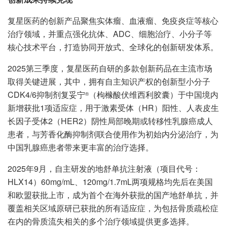
复星医药的创新产品聚焦实体瘤、血液瘤、免疫炎症等核心
治疗领域，并重点强化抗体、ADC、细胞治疗、小分子等
核心技术平台，打造协同开放式、全球化的创新研发体系。
2025第三季度，复星医药自研的多款创新药品在主流市场
取得关键进展，其中，拥有自主知识产权的创新型小分子
CDK4/6抑制剂复妥宁
（枸橼酸伏维西利胶囊）于中国境内
®
新增获批1项适应症，用于激素受体（HR）阳性、人表皮生
长因子受体2（HER2）阴性局部晚期或转移性乳腺癌成人
患者，与芳香化酶抑制剂联合使用作为初始内分泌治疗，为
中国乳腺癌患者带来更丰富的治疗选择。
2025年9月，自主研发的地舒单抗注射液（项目代号：
HLX14）60mg/mL、120mg/1.7mL两项规格均先后在美国
和欧盟获批上市，成为首个在海外获批的国产地舒单抗，并
覆盖相关区域原研已获批的所有适应症，为包括骨质疏松症
在内的骨质流失相关的多个治疗领域提供更多选择。