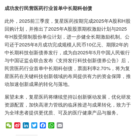
成功发行民营医药行业首单中长期科创债
此外，2025前三季度，复星医药按期完成2025年A股和H股
回购计划，并推出了2025年A股股票期权激励计划与2025
年H股受限制股份单位计划，进一步健全长期激励机制。公
司还于2025年8月成功完成规模人民币10亿元、期限2年的
中长期科技创新债券发行，成为自2025年5月中国人民银行
与中国证监会联合发布《支持发行科技创新债券公告》后，
民营医药行业首单中长期科创债，票面利率2.70%，将为复
星医药在关键科技创新领域的布局提供有力的资金保障，推
动加速创新成果的转化与落地。
展望未来，复星医药将继续坚持以创新驱动发展，优化研发
资源配置，加快高潜力管线的临床推进与成果转化，致力于
为全球患者提供更优质、可及的医疗健康产品与服务。
W
S
L
T
F
W
E
e
i
i
w
a
h
m