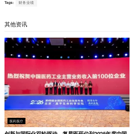
C
n
n
i
c
a
a
Tags:
财务业绩
h
a
k
t
e
t
i
a
W
e
t
b
s
l
t
e
d
e
o
A
其他资讯
i
I
r
o
p
b
n
k
p
o
医药医疗
创新与国际化双轮驱动，复星医药位列2025年度中国