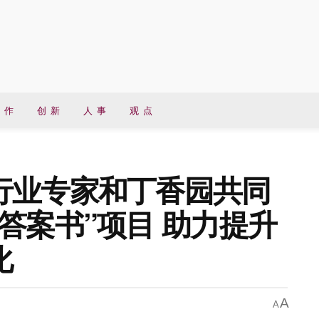
 作
创 新
人 事
观 点
行业专家和丁香园共同
答案书”项目 助力提升
化
A
A