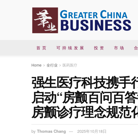
首 页
可 持 续 发 展
投 资
市 场
合
Home
全行业
医药医疗
强生医疗科技携手
启动“房颤百问百答
房颤诊疗理念规范
by
Thomas Chang
2025年10月18日