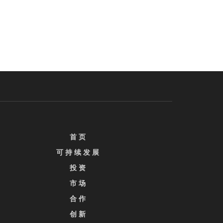
首 页
可 持 续 发 展
投 资
市 场
合 作
创 新