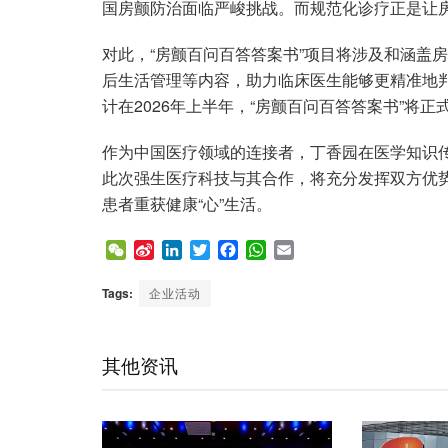
国房颤防治面临严峻挑战。而规范化诊疗正是让
对此，“房颤百问百答答案书”项目将涉及和涵盖
后生活管理等内容，助力临床医生能够更精准地
计在2026年上半年，“房颤百问百答答案书”将正
作为中国医疗领域的连接者，丁香园在医学知识
此次强生医疗科技与其合作，将充分发挥双方优
患者重获健康“心”生活。
W
S
L
T
F
W
E
e
i
i
w
a
h
m
C
n
n
i
c
a
a
Tags:
企业活动
h
a
k
t
e
t
i
a
W
e
t
b
s
l
t
e
d
e
o
A
其他资讯
i
I
r
o
p
b
n
k
p
o