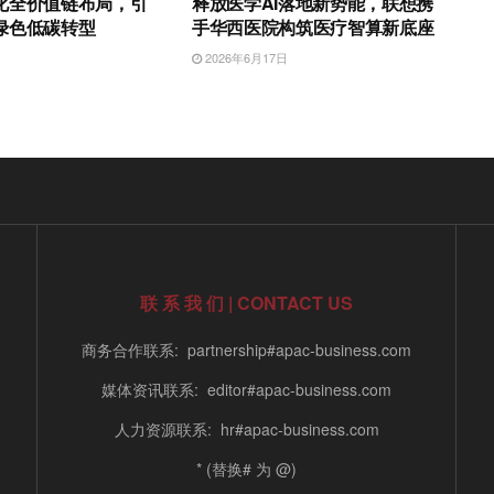
化全价值链布局，引
释放医学AI落地新势能，联想携
绿色低碳转型
手华西医院构筑医疗智算新底座
日
2026年6月17日
联 系 我 们 | CONTACT US
商务合作联系: partnership#apac-business.com
媒体资讯联系: editor#apac-business.com
人力资源联系: hr#apac-business.com
* (替换# 为 @)