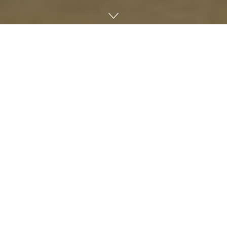
Home
全行业
医药医疗
12月19日，“中国健康知识传播激励计划（骨力计划）——
中国脆性骨折高风险患者管理项目”在北京正式启动。该项
目由国家卫生健康委科学技术研究所和中华医学会骨质疏松
和骨矿盐疾病分会联合主办，国家卫生健康委疾控局、中国
健康教育中心和中国记协办公室等单位指导，安进公司支
持。
以国际骨质疏松基金会（IOF）倡导的骨折联络服务模式为
依托，“骨力计划”力求探索建立一套符合我国国情、院内各
科室协作、医患互动的脆性骨折高风险患者标准化管理模
式，以助力骨质疏松症的诊治和脆性骨折的预防。中国医学
科学院北京协和医院、中南大学湘雅二医院等数十家医疗机
构相关科室将参加“骨力计划”试点示范单位建设。