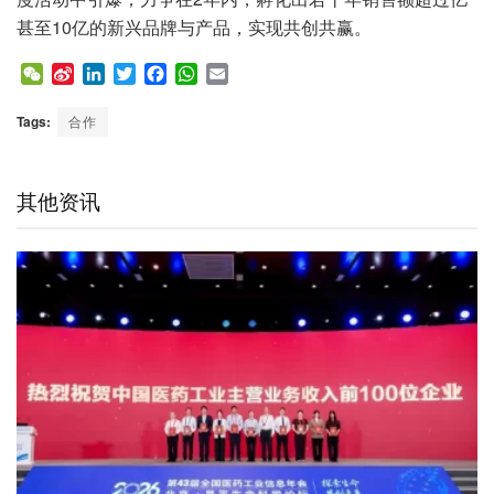
甚至10亿的新兴品牌与产品，实现共创共赢。
W
S
L
T
F
W
E
e
i
i
w
a
h
m
C
n
n
i
c
a
a
Tags:
合作
h
a
k
t
e
t
i
a
W
e
t
b
s
l
t
e
d
e
o
A
其他资讯
i
I
r
o
p
b
n
k
p
o