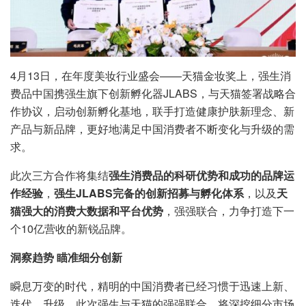
4月13日，在年度美妆行业盛会——天猫金妆奖上，强生消
费品中国携强生旗下创新孵化器JLABS，与天猫签署战略合
作协议，启动创新孵化基地，联手打造健康护肤新理念、新
产品与新品牌，更好地满足中国消费者不断变化与升级的需
求。
此次三方合作将集结
强生消费品的科研优势和成功的品牌运
作经验
，
强生JLABS完备的创新招募与孵化体系
，以及
天
猫强大的消费大数据和平台优势
，强强联合，力争打造下一
个10亿营收的新锐品牌。
洞察趋势 瞄准细分创新
瞬息万变的时代，精明的中国消费者已经习惯于迅速上新、
迭代、升级。此次强生与天猫的强强联合，将深挖细分市场