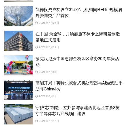
凯德投资成功设立31.5亿元机构间REITs 规模居
外资同类产品首位
2026年7月25日
在中国 为全球，丹纳赫旗下徕卡上海研发制造
基地正式启用
2026年7月17日
派克汉尼汾中国总部金桥园区举办20周年庆活
动
2026年7月8日
高能开局！英特尔携台式机处理器与AI游戏助手
助阵ChinaJoy
2026年8月1日
守护“芯”制造，立邦参与承建西北地区首条8英
寸半导体芯片产线项目建设
2026年7月16日