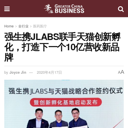
Home
全行业
医药医疗
强生携JLABS联手天猫创新孵
化，打造下一个10亿营收新品
牌
A
by
Joyce Jin
2020年4月17日
A