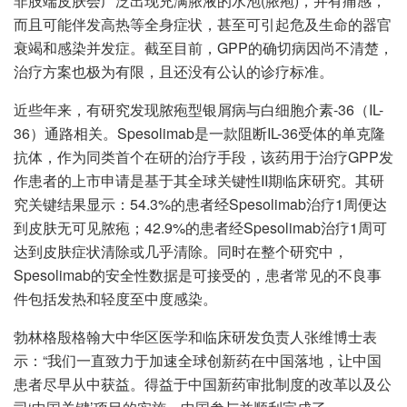
非肢端皮肤会广泛出现充满脓液的水泡(脓疱)，并有痛感，
而且可能伴发高热等全身症状，甚至可引起危及生命的器官
衰竭和感染并发症。截至目前，GPP的确切病因尚不清楚，
治疗方案也极为有限，且还没有公认的诊疗标准。
近些年来，有研究发现脓疱型银屑病与白细胞介素-36（IL-
36）通路相关。Spesolimab是一款阻断IL-36受体的单克隆
抗体，作为同类首个在研的治疗手段，该药用于治疗GPP发
作患者的上市申请是基于其全球关键性II期临床研究。其研
究关键结果显示：54.3%的患者经Spesolimab治疗1周便达
到皮肤无可见脓疱；42.9%的患者经Spesolimab治疗1周可
达到皮肤症状清除或几乎清除。同时在整个研究中，
Spesolimab的安全性数据是可接受的，患者常见的不良事
件包括发热和轻度至中度感染。
勃林格殷格翰大中华区医学和临床研发负责人张维博士表
示：“我们一直致力于加速全球创新药在中国落地，让中国
患者尽早从中获益。得益于中国新药审批制度的改革以及公