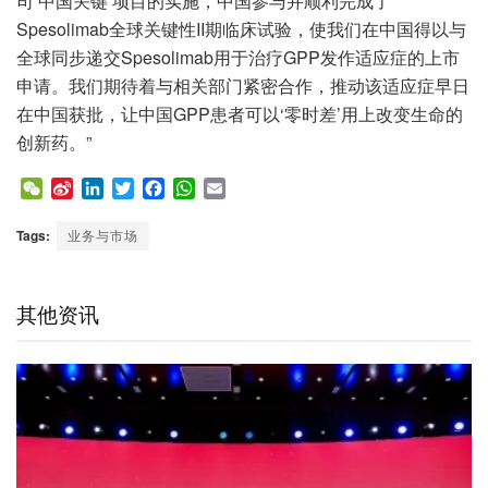
司‘中国关键’项目的实施，中国参与并顺利完成了
Spesolimab全球关键性II期临床试验，使我们在中国得以与
全球同步递交Spesolimab用于治疗GPP发作适应症的上市
申请。我们期待着与相关部门紧密合作，推动该适应症早日
在中国获批，让中国GPP患者可以‘零时差’用上改变生命的
创新药。”
W
S
L
T
F
W
E
e
i
i
w
a
h
m
C
n
n
i
c
a
a
Tags:
业务与市场
h
a
k
t
e
t
i
a
W
e
t
b
s
l
t
e
d
e
o
A
其他资讯
i
I
r
o
p
b
n
k
p
o