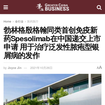
Home
全行业
医药医疗
勃林格殷格翰同类首创免疫新
药Spesolimab在中国递交上市
申请 用于治疗泛发性脓疱型银
屑病的发作
A
by
Joyce Jin
2021年10月26日
A