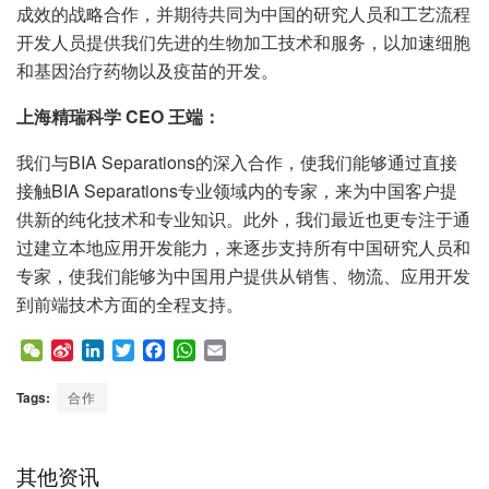
成效的战略合作，并期待共同为中国的研究人员和工艺流程
开发人员提供我们先进的生物加工技术和服务，以加速细胞
和基因治疗药物以及疫苗的开发。
上海精瑞科学 CEO 王端：
我们与BIA Separations的深入合作，使我们能够通过直接
接触BIA Separations专业领域内的专家，来为中国客户提
供新的纯化技术和专业知识。此外，我们最近也更专注于通
过建立本地应用开发能力，来逐步支持所有中国研究人员和
专家，使我们能够为中国用户提供从销售、物流、应用开发
到前端技术方面的全程支持。
W
S
L
T
F
W
E
e
i
i
w
a
h
m
C
n
n
i
c
a
a
Tags:
合作
h
a
k
t
e
t
i
a
W
e
t
b
s
l
t
e
d
e
o
A
其他资讯
i
I
r
o
p