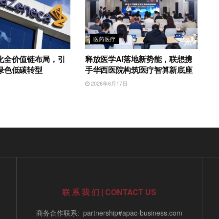
医药医疗
化全价值链布局，引
释放医学AI落地新势能，联想携
绿色低碳转型
手华西医院构筑医疗智算新底座
日
2026年6月17日
联 系 我 们 | CONTACT US
商务合作联系: partnership#apac-business.com