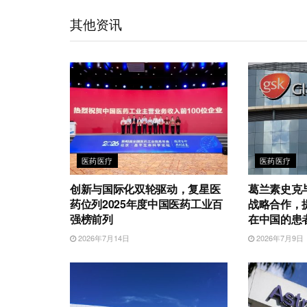
t
e
d
e
o
A
其他资讯
i
I
r
o
p
b
n
k
p
o
医药医疗
医药医疗
创新与国际化双轮驱动，复星医
葛兰素史克
药位列2025年度中国医药工业百
战略合作，
强榜前列
在中国的患
2026年7月14日
2026年7月9日