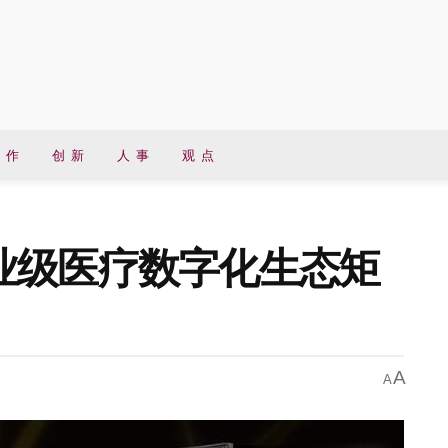
 作
创 新
人 事
观 点
业级医疗数字化生态矩
A
A