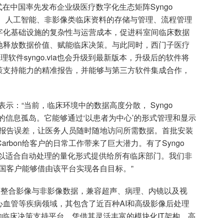
在中国率先发布企业级医疗数字化生态矩阵Syngo
阅片、人工智能、非影像类临床资料的存储与管理、流程管理
字化基础设施的复杂性与运营成本，促进科室间临床数据
地释放数据价值、赋能临床决策。与此同时，西门子医疗
后处理软件syngo.via也会升级到最新版本，升级后的软件将
策支持能力的精准报告，并能够与第三方软件集成合作，
Zapf表示：“当前，临床环境中的数据高度分散， Syngo
间的信息孤岛。它能够通过‘以患者为中心’的形式管理和显示
效降低报告误差，让医务人员随时随地访问所需数据。首批安装
arbon给客户的日常工作带来了巨大潜力。有了Syngo
能够以适合自动处理的量化形式提供给所有临床部门。我们非
待中国客户能够借由该平台实现各自目标。”
能够无缝整合影像与非影像数据，兼容超声、病理、内镜以及视
血管等疾病领域，其包含了近百种AI和高级影像后处理
的临床决策支持平台。凭借其灵活丰富的模块化IT架构、高