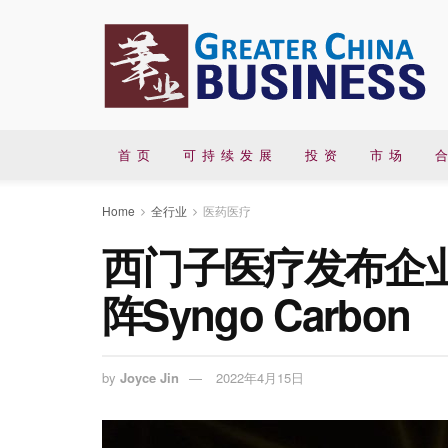
首 页
可 持 续 发 展
投 资
市 场
合
Home
全行业
医药医疗
西门子医疗发布企
阵Syngo Carbon
by
Joyce Jin
2022年4月15日