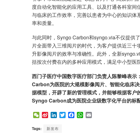
度自动化智能化的应用工具、以及打通各科室间信息孤
与临床的工作效率，完善以患者为中心的知识体系
率和质量。
与此同时，Syngo Carbon和syngo.via
片全面带入三维阅片的时代，为客户提供近三十项
升影像阅片的效率与准确性。此外，全新syngo
括按次付费在内的多种应用模式，满足中小型医
西门子医疗中国数字医疗部门负责人陈黎峰表示：
Carbon为医院的大规模影像阅片、智能化临
据模型，开辟了新的管理模式，并能够根据客户
Syngo Carbon成为医院企业级数字化平台
W
S
L
T
F
W
E
e
i
i
w
a
h
m
C
n
n
i
c
a
a
Tags:
新发布
h
a
k
t
e
t
i
a
W
e
t
b
s
l